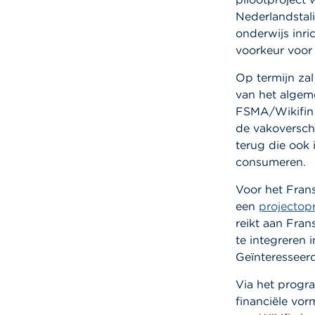
Nederlandstali
onderwijs inri
voorkeur voor 
Op termijn zal
van het algeme
FSMA/Wikifin 
de vakoversch
terug die ook 
consumeren.
Voor het Fran
een
projectop
reikt aan Fran
te integreren 
Geïnteresseerd
Via het progr
financiële vor