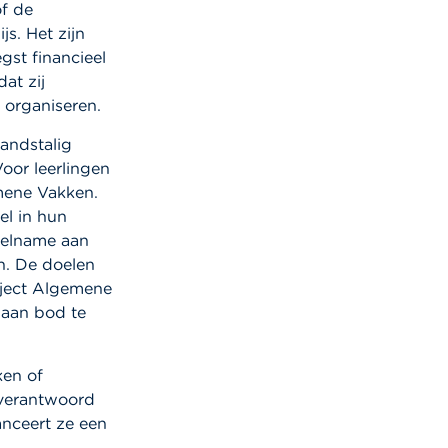
of de
s. Het zijn
gst financieel
at zij
 organiseren.
landstalig
oor leerlingen
mene Vakken.
el in hun
deelname aan
n. De doelen
oject Algemene
 aan bod te
ken of
 verantwoord
anceert ze een