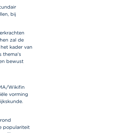
cundair
en, bij
eerkrachten
hen zal de
 het kader van
s thema's
 en bewust
SMA/Wikifin
iële vorming
ijkskunde.
 rond
e populariteit