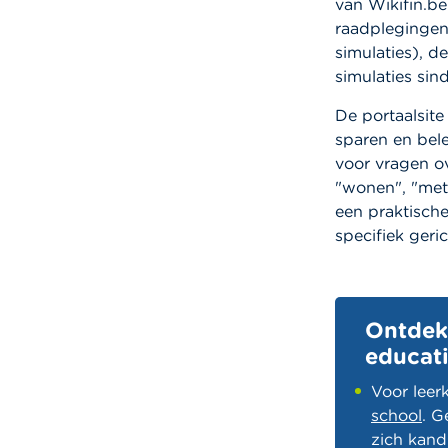
van Wikifin.be
raadplegingen
simulaties), 
simulaties sin
De portaalsit
sparen en bele
voor vragen ov
"wonen", "met
een praktische
specifiek ger
Ontdek 
educati
Voor leer
school
. G
zich kandi