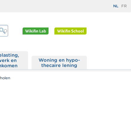
NL
FR
elasting,
Woning en hypo­
werk en
thecaire lening
nkomen
cholen