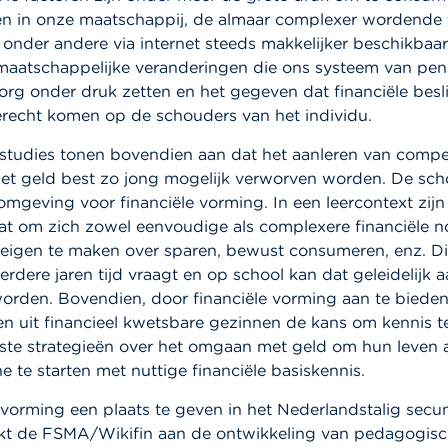
ten in onze maatschappij, de almaar complexer wordende f
onder andere via internet steeds makkelijker beschikbaar
maatschappelijke veranderingen die ons systeem van pen
rg onder druk zetten en het gegeven dat financiële besl
erecht komen op de schouders van het individu.
e studies tonen bovendien aan dat het aanleren van compe
t geld best zo jong mogelijk verworven worden. De scho
mgeving voor financiële vorming. In een leercontext zijn
aat om zich zowel eenvoudige als complexere financiële n
eigen te maken over sparen, bewust consumeren, enz. Dit
rdere jaren tijd vraagt en op school kan dat geleidelijk 
den. Bovendien, door financiële vorming aan te bieden
ren uit financieel kwetsbare gezinnen de kans om kennis 
te strategieën over het omgaan met geld om hun leven a
 te starten met nuttige financiële basiskennis.
vorming een plaats te geven in het Nederlandstalig secu
kt de FSMA/Wikifin aan de ontwikkeling van pedagogisch