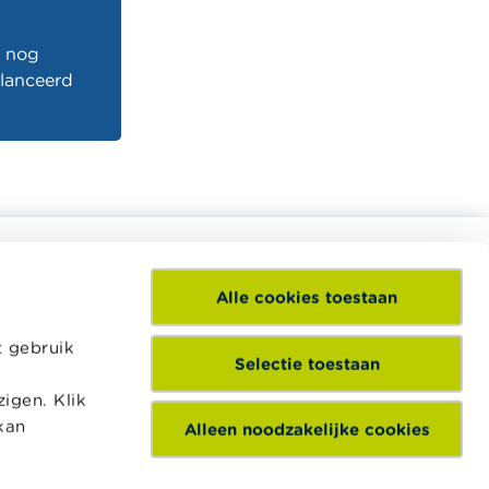
n nog
lanceerd
Alle cookies toestaan
eel divers
Het Wikifin Lab is een digitaal en
pleidingen
interactief centrum voor financiële
t gebruik
dersteunen
educatie waarbij leerlingen uit het
Selectie toestaan
ie.
secundair onderwijs experimenteren met
financiële situaties uit het dagelijkse
igen. Klik
leven.
kan
Alleen noodzakelijke cookies
Ontdek het Wikifin Lab