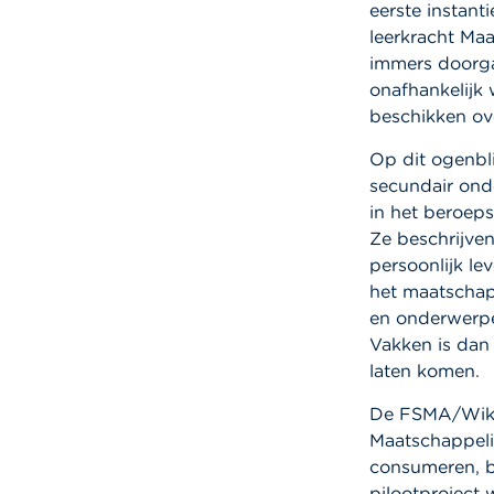
eerste instant
leerkracht Ma
immers doorgaa
onafhankelijk
beschikken ov
Op dit ogenbli
secundair ond
in het beroep
Ze beschrijve
persoonlijk le
het maatschap
en onderwerpe
Vakken is dan
laten komen.
De FSMA/Wikif
Maatschappeli
consumeren, be
pilootproject 