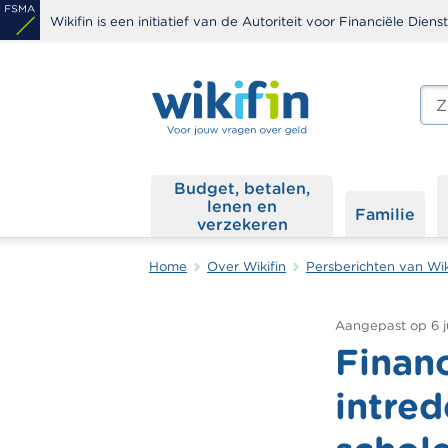
Overslaan
Wikifin is een initiatief van de Autoriteit voor Financiële Dien
en
naar
de
Zoe
edit
inhoud
s
gaan
Budget, betalen,
lenen en
Familie
verzekeren
Home
Over Wikifin
Persberichten van Wik
Aangepast op
6 
Finan
intred