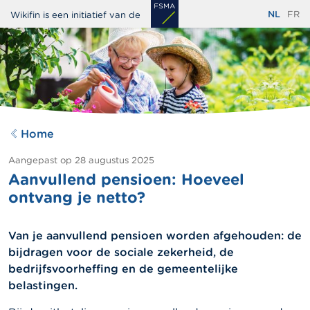
Overslaan
NL
FR
Wikifin is een initiatief van de
en
naar
de
inhoud
gaan
Home
Aangepast op
28 augustus 2025
Aanvullend pensioen: Hoeveel
ontvang je netto?
Van je aanvullend pensioen worden afgehouden: de
bijdragen voor de sociale zekerheid, de
bedrijfsvoorheffing en de gemeentelijke
belastingen.