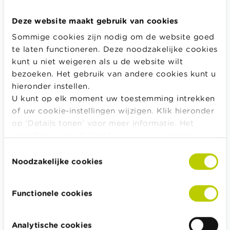
van het kapitaal 16,66 % bedrijfsvoorheffing afhouden
(in plaats van 16,5 %) en 10,09 % (in plaats van 10 %)
Deze website maakt gebruik van cookies
om reeds rekening te houden met de gemeentelijke
Sommige cookies zijn nodig om de website goed
opcentiemen. De definitieve aanslag wordt bepaald
te laten functioneren. Deze noodzakelijke cookies
op basis van je belastingaangifte voor het jaar waarin
kunt u niet weigeren als u de website wilt
je je aanvullend pensioenkapitaal ontving.
bezoeken. Het gebruik van andere cookies kunt u
Als je je aanvullend pensioen als een
eenmalig
hieronder instellen.
kapitaal ontvangt
, kan je er steeds voor kiezen om
U kunt op elk moment uw toestemming intrekken
het te laten
omzetten in een rente
. Dan wordt het
of uw cookie-instellingen wijzigen. Klik hieronder
voor de belastingen nog iets ingewikkelder.
op ‘Details tonen’ voor meer informatie. Het
volledige cookiebeleid kan u
hier
raadplegen.
Eerst wordt het kapitaal belast zoals hiervoor
Toestemmingsselectie
beschreven. Daarna moet je jaarlijks een roerende
Noodzakelijke cookies
voorheffing van 30 % betalen op 3 % van het netto-
kapitaal dat je ontving.
Functionele cookies
Meer informatie over de belastingen
Analytische cookies