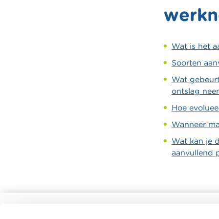
werk
Wat is het 
Soorten aan
Wat gebeurt 
ontslag nee
Hoe evolueer
Wanneer mag
Wat kan je d
aanvullend
Alle rekentools, checklists en meer