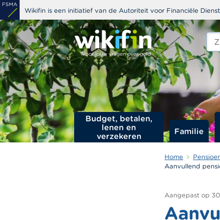
Overslaan
Wikifin is een initiatief van de Autoriteit voor Financiële Dien
en
naar
Zoe
edit
de
s
inhoud
gaan
Budget, betalen,
lenen en
Familie
verzekeren
Home
Pensioe
Aanvullend pens
Aangepast op
30
Aanvu