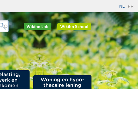
NL
FR
elasting,
Woning en hypo­
werk en
thecaire lening
nkomen