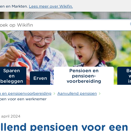
sten en Markten.
Lees meer over Wikifin.
ken
-
Sparen
Pensioen en
B
en
pensioen­
Erven
beleggen
voorbereiding
i
n en pensioenvoorbereiding
Aanvullend pensioen
ioen voor een werknemer
 april 2024
llend pensioen voor een