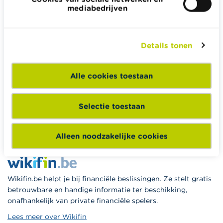
mediabedrijven
Alle rekentools, checklists en meer
Budget, betalen, lenen en verzekeren
Details tonen
Familie
Sparen en beleggen
Alle cookies toestaan
Erven
Pensioen en pensioenvoorbereiding
Selectie toestaan
Belasting, werk en inkomen
Woning en hypothecaire lening
Alleen noodzakelijke cookies
Wikifin.be helpt je bij financiële beslissingen. Ze stelt gratis
betrouwbare en handige informatie ter beschikking,
onafhankelijk van private financiële spelers.
Lees meer over Wikifin