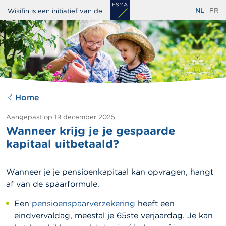
Overslaan
NL
FR
Wikifin is een initiatief van de
en
naar
de
inhoud
gaan
Home
Aangepast op
19 december 2025
Wanneer krijg je je gespaarde
kapitaal uitbetaald?
Wanneer je je pensioenkapitaal kan opvragen, hangt
af van de spaarformule.
Een
pensioenspaarverzekering
heeft een
eindvervaldag, meestal je 65ste verjaardag. Je kan