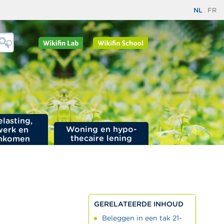
NL
FR
elasting,
Woning en hypo­
werk en
thecaire lening
nkomen
GERELATEERDE INHOUD
Beleggen in een tak 21-