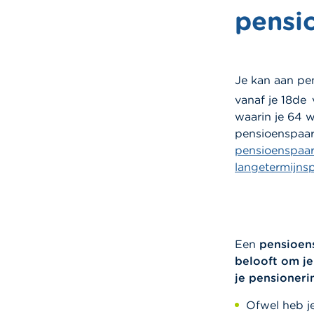
pensi
Je kan aan pe
vanaf je 18de
waarin je 64 
pensioenspaarv
pensioenspaa
langetermijns
Een
pensioen
belooft om je 
je pensioneri
Ofwel heb j