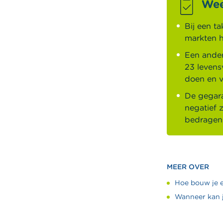
Wee
Bij een ta
markten h
Een ander
23 levens
doen en v
De gegara
negatief 
bedragen,
MEER OVER
Hoe bouw je 
Wanneer kan 