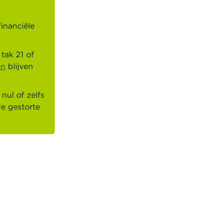
financiële
tak 21 of
en
blijven
nul of zelfs
de gestorte