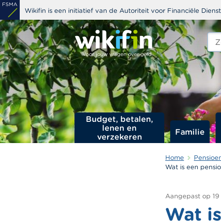
Overslaan
Wikifin is een initiatief van de Autoriteit voor Financiële Dien
en
naar
Zoe
edit
de
s
inhoud
gaan
Budget, betalen,
lenen en
Familie
verzekeren
Home
Pensioe
Wat is een pensi
Aangepast op
19
Wat i