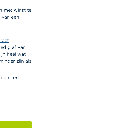
en met winst te
r van een
t
ract
ledig af van
ijn heel wat
inder zijn als
ombineert.