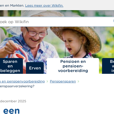
sten en Markten.
Lees meer over Wikifin.
ken
-
Sparen
Pensioen en
B
en
pensioen­
Erven
beleggen
voorbereiding
i
n en pensioenvoorbereiding
Pensioensparen
oenspaarverzekering?
 december 2025
s een