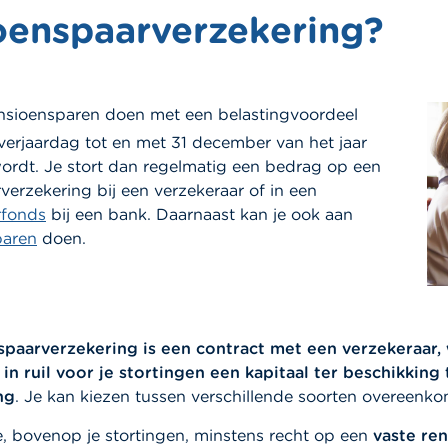
oenspaarverzekering?
nsioensparen doen met een belastingvoordeel
verjaardag tot en met 31 december van het jaar
wordt. Je stort dan regelmatig een bedrag op een
erzekering bij een verzekeraar of in een
rfonds
bij een bank. Daarnaast kan je ook aan
paren
doen.
spaarverzekering
is een contract met een verzekeraar,
in ruil voor je stortingen een kapitaal ter beschikking t
ng
. Je kan kiezen tussen verschillende soorten overeenko
e, bovenop je stortingen, minstens recht op een
vaste re