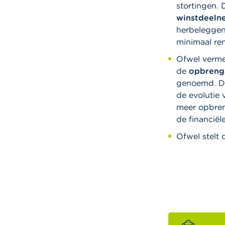
stortingen.
winstdeeln
herbeleggen 
minimaal re
Ofwel verme
de
opbrengs
genoemd. Dez
de evolutie 
meer opbren
de financiël
Ofwel stelt 