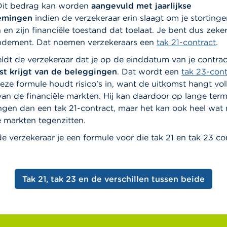
 Dit bedrag kan worden
aangevuld met jaarlijkse
emingen
indien de verzekeraar erin slaagt om je storting
en zijn financiële toestand dat toelaat. Je bent dus zeke
ndement. Dat noemen verzekeraars een
tak 21-contract
.
ldt de verzekeraar dat je op de einddatum van je contrac
t krijgt van de beleggingen
. Dat wordt een
tak 23-cont
e formule houdt risico’s in, want de uitkomst hangt vol
van de financiële markten. Hij kan daardoor op lange term
gen dan een tak 21-contract, maar het kan ook heel wat m
e markten tegenzitten.
de verzekeraar je een formule voor die tak 21 en tak 23 c
Tak 21, tak 23 en de verschillen tussen beide