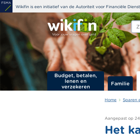
Overslaan
Wikifin is een initiatief van de Autoriteit voor Financiële Dien
en
naar
Zoe
edit
de
s
inhoud
gaan
Budget, betalen,
lenen en
Familie
verzekeren
Home
Sparen 
Aangepast op
24
Het k