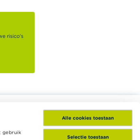
e risico’s
Alle cookies toestaan
eel divers
Het Wikifin Lab is een digitaal en
pleidingen
interactief centrum voor financiële
t gebruik
dersteunen
educatie waarbij leerlingen uit het
Selectie toestaan
ie.
secundair onderwijs experimenteren met