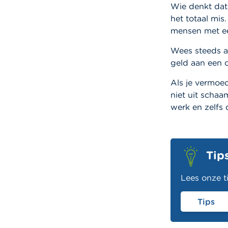
Wie denkt dat
het totaal mis
mensen met een
Wees steeds al
geld aan een o
Als je vermoed
niet uit schaa
werk en zelfs 
Tip
Lees onze t
Tips