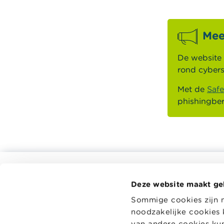
Mee
De website
rond cybers
Met de
Saf
phishingber
Alle rekentools, checklists en meer
Deze website maakt ge
Budget, betalen, lenen en verzekeren
Wikifin.be 
Sommige cookies zijn 
beslissing
Familie
noodzakelijke cookies 
en handige
Sparen en beleggen
onafhankeli
van andere cookies kunt