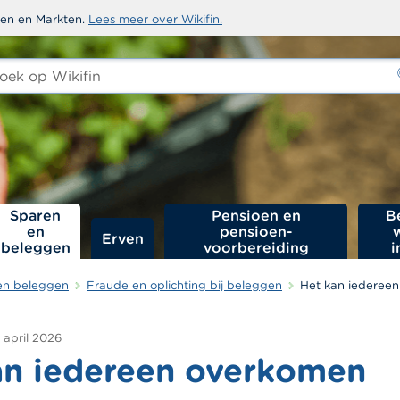
sten en Markten.
Lees meer over Wikifin.
ken
-
Sparen
Pensioen en
B
en
pensioen­
Erven
beleggen
voorbereiding
i
en beleggen
Fraude en oplichting bij beleggen
Het kan iederee
 april 2026
an iedereen overkomen