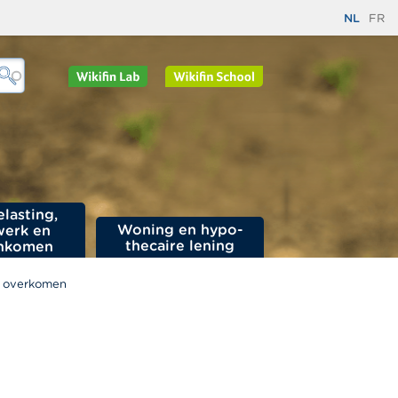
NL
FR
elasting,
Woning en hypo­
werk en
thecaire lening
nkomen
n overkomen