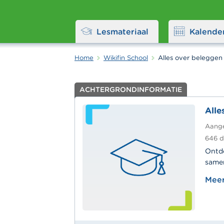
Lesmateriaal
Kalende
Home
Wikifin School
Alles over beleggen
ACHTERGRONDINFORMATIE
Alle
Aang
646
d
Ontde
samen
Meer