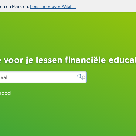
sten en Markten.
Lees meer over Wikifin.
e voor je lessen financiële educa
anbod