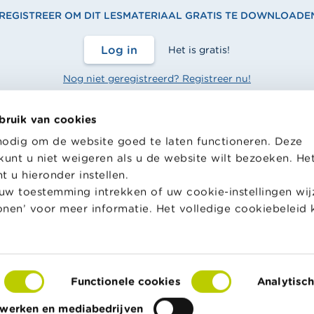
REGISTREER OM DIT LESMATERIAAL GRATIS TE DOWNLOADEN
Log in
Het is gratis!
Nog niet geregistreerd? Registreer nu!
bruik van cookies
nodig om de website goed te laten functioneren. Deze
ool biedt gratis en heel divers
Wikifin.be is een portaalsite die
kunt u niet weigeren als u de website wilt bezoeken. He
h lesmateriaal en opleidingen
bij je financiële beslissingen. Z
 u hieronder instellen.
achten om hen te ondersteunen
stelt gratis betrouwbare en ha
w toestemming intrekken of uw cookie-instellingen wijz
sen financiële educatie.
informatie ter beschikking, ona
tonen’ voor meer informatie. Het volledige cookiebeleid 
van private financiële spelers.
in School
Lees meer over Wikifin
Functionele cookies
Analytisc
s
Toegankelijkheidsverklaring
© FSMA
twerken en mediabedrijven