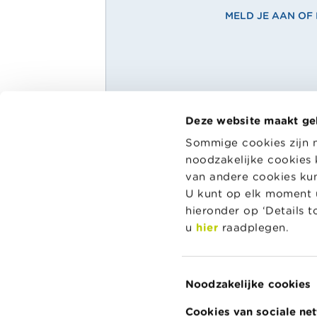
MELD JE AAN OF 
Deze website maakt ge
Main
Lesmateriaal
Sommige cookies zijn 
Menu
Wikifin Sch
noodzakelijke cookies 
Kalender
pedagogisc
van andere cookies kunt
School
aan leerkr
Woordenlijst
U kunt op elk moment u
bij hun les
hieronder op ‘Details 
Naar Wikif
u
hier
raadplegen.
Toestemmingsselectie
Noodzakelijke cookies
Over Wikifin
Contacteer Wikifin
Privacy & Cookie
Cookies van sociale ne