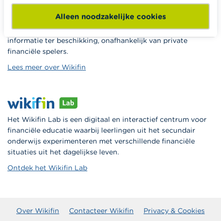
Alleen noodzakelijke cookies
Wikifin.be is een portaalsite die je helpt bij je financiële
beslissingen. Ze stelt gratis betrouwbare en handige
informatie ter beschikking, onafhankelijk van private
financiële spelers.
Lees meer over Wikifin
Het Wikifin Lab is een digitaal en interactief centrum voor
financiële educatie waarbij leerlingen uit het secundair
onderwijs experimenteren met verschillende financiële
situaties uit het dagelijkse leven.
Ontdek het Wikifin Lab
Over Wikifin
Contacteer Wikifin
Privacy & Cookies