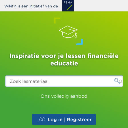
Overslaan
Wikifin is een initiatief van de
en
naar
de
inhoud
gaan
Inspiratie voor je lessen financiële
educatie
Zoek
lesmateriaal
Ons volledig aanbod
Log in | Registreer