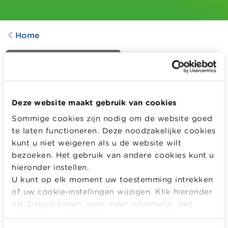
Home
ACHTERGRONDINFORMATIE
Lenen - nuttige informatie
voor de leerkracht
Deze website maakt gebruik van cookies
Aangepast op
21.09.2022
Sommige cookies zijn nodig om de website goed
735
downloads
te laten functioneren. Deze noodzakelijke cookies
kunt u niet weigeren als u de website wilt
Achtergrondinformatie voor de leerkracht rond het
bezoeken. Het gebruik van andere cookies kunt u
thema Lenen.
hieronder instellen.
Meer informatie
U kunt op elk moment uw toestemming intrekken
of uw cookie-instellingen wijzigen. Klik hieronder
MELD JE AAN OF REGISTREER OM DIT LESMATERIAAL
op ‘Details tonen’ voor meer informatie. Het
GRATIS TE DOWNLOADEN EN TE BEKIJKEN.
volledige cookiebeleid kan u
hier
raadplegen.