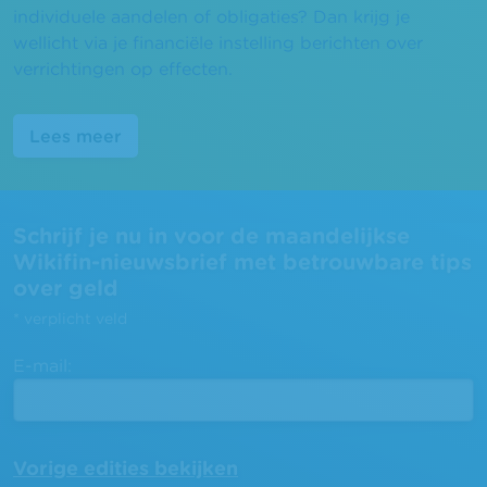
individuele aandelen of obligaties? Dan krijg je
wellicht via je financiële instelling berichten over
verrichtingen op effecten.
Lees meer
Schrijf je nu in voor de maandelijkse
Wikifin-nieuwsbrief met betrouwbare tips
over geld
*
verplicht veld
E-mail:
Vorige edities bekijken