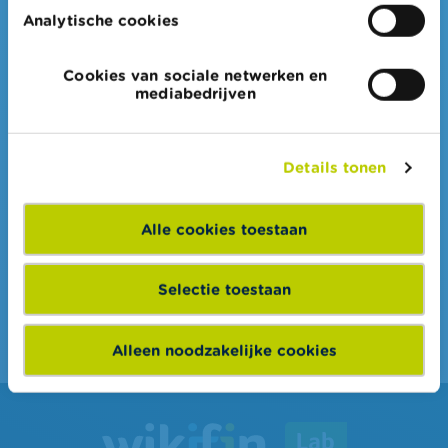
Analytische cookies
Zeer praktische lessuggesties met
verbetersleutels
Cookies van sociale netwerken en
mediabedrijven
Online quizzen, video’s,
simulatietools en
achtergrondbundels voor
Details tonen
leerkrachten
Onafhankelijk en betrouwbaar
Alle cookies toestaan
materiaal
Selectie toestaan
Ontdek ons lesmateriaal
Alleen noodzakelijke cookies