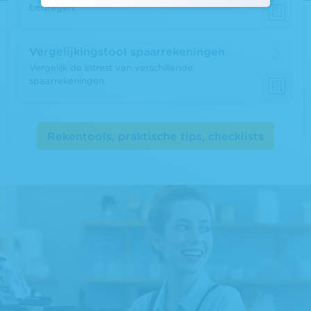
bedragen.
Vergelijkingstool spaarrekeningen
Vergelijk de intrest van verschillende
spaarrekeningen.
Rekentools, praktische tips, checklists