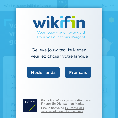
Overslaan
NL
FR
Wikifin is een initiatief van de
en
naar
de
Voor jouw
inhoud
vragen over
gaan
geld
Gelieve jouw taal te kiezen
Veuillez choisir votre langue
Populaire rekentools
Nederlands
Français
Vergelijkingstool zichtrekeningen
Vergelijk de kosten voor de diensten van
zichtrekeningen.
Een initiatief van de
Autoriteit voor
Financiële Diensten en Markten
Erfenissimulator
Une initiative de
l’Autorité des
Ontdek hoe een nalatenschap verdeeld wordt en
services et marchés financiers
hoeveel de successierechten ongeveer zullen