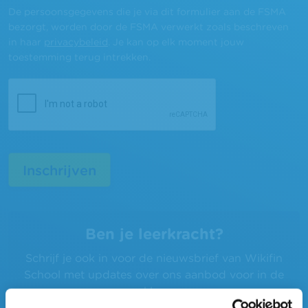
De persoonsgegevens die je via dit formulier aan de FSMA
bezorgt, worden door de FSMA verwerkt zoals beschreven
in haar
privacybeleid
. Je kan op elk moment jouw
toestemming terug intrekken.
Ben je leerkracht?
Schrijf je ook in voor de nieuwsbrief van Wikifin
School met updates over ons aanbod voor in de
klas