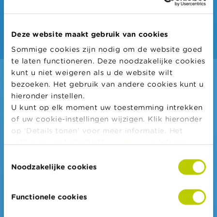
Nu inschrijven
Deze website maakt gebruik van cookies
Sommige cookies zijn nodig om de website goed
te laten functioneren. Deze noodzakelijke cookies
kunt u niet weigeren als u de website wilt
bezoeken. Het gebruik van andere cookies kunt u
hieronder instellen.
U kunt op elk moment uw toestemming intrekken
Inspiratie voor je lessen financiële
of uw cookie-instellingen wijzigen. Klik hieronder
educatie
op ‘Details tonen’ voor meer informatie. Het
volledige cookiebeleid kan u
hier
raadplegen.
Toestemmingsselectie
Wikifin School biedt
gratis
en heel
Noodzakelijke cookies
divers
pedagogisch lesmateriaal
en
opleidingen
aan
leerkrachten
om hen
Functionele cookies
te ondersteunen bij hun lessen
financiële educatie.