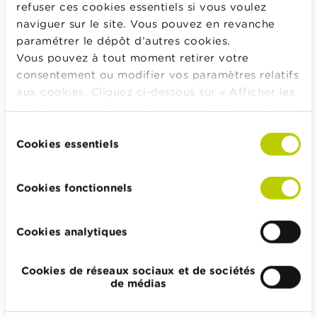
d’accord avec les nouveaux tarifs, vous pouvez au
refuser ces cookies essentiels si vous voulez
cours de ces deux mois fermer votre compte, sans
naviguer sur le site. Vous pouvez en revanche
frais, et transférer votre argent dans une autre
paramétrer le dépôt d’autres cookies.
banque.
Vous pouvez à tout moment retirer votre
consentement ou modifier vos paramètres relatifs
aux cookies. Cliquez ci-dessous sur « Afficher les
Bon à savoir
détails » pour obtenir davantage d'informations.
La politique en matière de cookies est
Sélection
La banque doit vous avertir de toute
consultable dans son intégralité
ici
.
Cookies essentiels
du
modification tarifaire au plus tard deux mois
consentement
avant.
Cookies fonctionnels
Cookies analytiques
Conseils Wikifin
Cookies de réseaux sociaux et de sociétés
Lisez attentivement la liste des tarifs.
de médias
Comparez différents comptes de différentes
banques pour trouver le compte qui