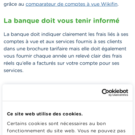
grâce au
comparateur de comptes à vue Wikifin
.
La banque doit vous tenir informé
La banque doit indiquer clairement les frais liés à ses
comptes à vue et aux services fournis à ses clients
dans une brochure tarifaire mais elle doit également
vous fournir chaque année un relevé clair des frais
réels qu’elle a facturés sur votre compte pour ses
services.
Lorsqu’elle adapte ses tarifs ou ses taux d’intérêt, la
banque a aussi l’obligation de vous informer au plus
tard deux mois avant l’entrée en vigueur de ces
modifications à l’exception de l’adaptation des taux
Ce site web utilise des cookies.
d’intérêt à la suite des conditions sur le marché. À
défaut de réaction de votre part, vous êtes supposé
Certains cookies sont nécessaires au bon
accepter les nouvelles conditions. Si vous n’êtes pas
fonctionnement du site web. Vous ne pouvez pas