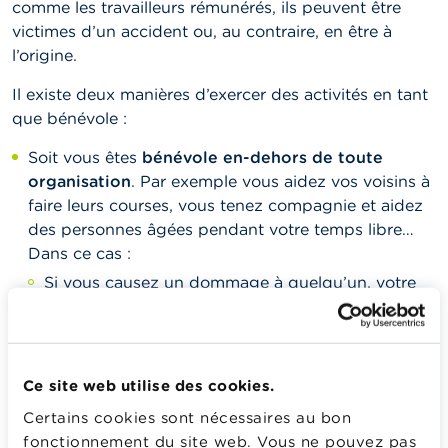
comme les travailleurs rémunérés, ils peuvent être
victimes d’un accident ou, au contraire, en être à
l’origine.
Il existe deux manières d’exercer des activités en tant
que bénévole :
Soit vous êtes
bénévole en-dehors de toute
organisation
. Par exemple vous aidez vos voisins à
faire leurs courses, vous tenez compagnie et aidez
des personnes âgées pendant votre temps libre…
Dans ce cas :
Si vous causez un dommage à quelqu’un, votre
assurance
RC familiale
pourra intervenir.
Si vous vous blessez, ce sont les assurances qui
couvrent les soins de santé qui vous
Ce site web utilise des cookies.
indemniseront comme la
mutuelle
, l’
assurance
hospitalisation
, ou l’
assurance individuelle
Certains cookies sont nécessaires au bon
accident
.
fonctionnement du site web. Vous ne pouvez pas