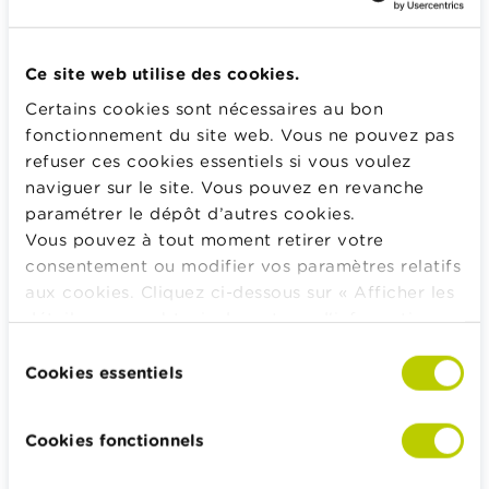
Comment trouver un job d’étudiant ?
Si le job d’étudiant ne vous plaît pas, pouvez-vous
Ce site web utilise des cookies.
y renoncer du jour au lendemain ?
Certains cookies sont nécessaires au bon
fonctionnement du site web. Vous ne pouvez pas
refuser ces cookies essentiels si vous voulez
Calculateurs, conseils pratiques, checklists
naviguer sur le site. Vous pouvez en revanche
Budget, payer, emprunter et assurer
paramétrer le dépôt d’autres cookies.
Famille
Vous pouvez à tout moment retirer votre
Épargner et investir
consentement ou modifier vos paramètres relatifs
aux cookies. Cliquez ci-dessous sur « Afficher les
Hériter
détails » pour obtenir davantage d'informations.
Pension et préparation de la retraite
La politique en matière de cookies est
Sélection
Impôts, emplois et revenus
consultable dans son intégralité
ici
.
Cookies essentiels
du
Logement et emprunt hypothécaire
consentement
Cookies fonctionnels