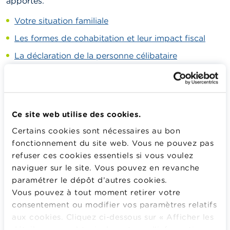
apportés.
Votre situation familiale
Les formes de cohabitation et leur impact fiscal
La déclaration de la personne célibataire
Les cohabitants de fait et leur déclaration
La fiscalité des cohabitants légaux depuis la
cohabitation jusqu’à l’éventuelle séparation
Ce site web utilise des cookies.
La fiscalité des personnes mariées (depuis le
Certains cookies sont nécessaires au bon
mariage jusqu’à l’éventuelle séparation ou décès)
fonctionnement du site web. Vous ne pouvez pas
L’impact fiscal pour les personnes divorcées
refuser ces cookies essentiels si vous voulez
naviguer sur le site. Vous pouvez en revanche
Les enfants à charge
paramétrer le dépôt d’autres cookies.
Pouvez-vous prendre d'autres personnes à charge
Vous pouvez à tout moment retirer votre
fiscalement que vos enfants ?
consentement ou modifier vos paramètres relatifs
aux cookies. Cliquez ci-dessous sur « Afficher les
détails » pour obtenir davantage d'informations.