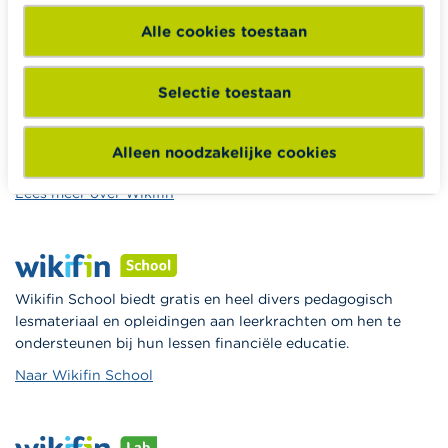
Woning en hypothecaire lening
Alle cookies toestaan
Selectie toestaan
Wikifin.be helpt je bij financiële beslissingen. Ze stelt gratis
betrouwbare en handige informatie ter beschikking,
Alleen noodzakelijke cookies
onafhankelijk van private financiële spelers.
Lees meer over Wikifin
Wikifin School biedt gratis en heel divers pedagogisch
lesmateriaal en opleidingen aan leerkrachten om hen te
ondersteunen bij hun lessen financiële educatie.
Naar Wikifin School