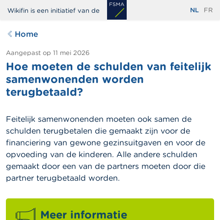
Overslaan
NL
FR
Wikifin is een initiatief van de
en
naar
Home
de
inhoud
Aangepast op
11 mei 2026
Hoe moeten de schulden van feitelijk
gaan
samenwonenden worden
terugbetaald?
Feitelijk samenwonenden moeten ook samen de
schulden terugbetalen die gemaakt zijn voor de
financiering van gewone gezinsuitgaven en voor de
opvoeding van de kinderen. Alle andere schulden
gemaakt door een van de partners moeten door die
partner terugbetaald worden.
Meer informatie