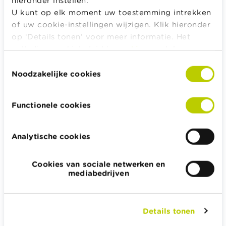
U kunt op elk moment uw toestemming intrekken
of uw cookie-instellingen wijzigen. Klik hieronder
MEER OVER
op ‘Details tonen’ voor meer informatie. Het
Hoe moeten de schulden aangegaan door echtgenoten
volledige cookiebeleid kan u
hier
raadplegen.
worden terugbetaald?
Toestemmingsselectie
Hoe moeten de schulden van wettelijk samenwonenden
Noodzakelijke cookies
worden terugbetaald?
Functionele cookies
Alle rekentools, checklists en meer
Analytische cookies
Budget, betalen, lenen en verzekeren
Familie
Cookies van sociale netwerken en
Sparen en beleggen
mediabedrijven
Erven
Pensioen en pensioenvoorbereiding
Details tonen
Belasting, werk en inkomen