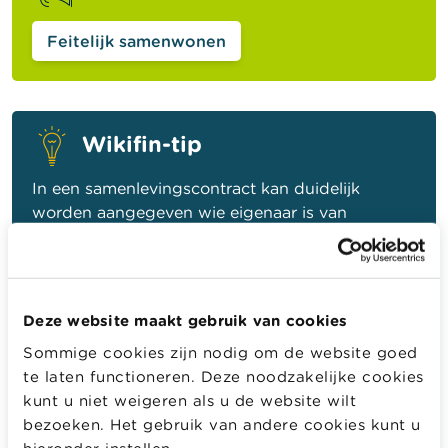
Feitelijk samenwonen
Wikifin-tip
In een samenlevingscontract kan duidelijk
worden aangegeven wie eigenaar is van
bepaalde goederen en wie specifieke schulden
moet terugbetalen.
Deze website maakt gebruik van cookies
Sommige cookies zijn nodig om de website goed
GERELATEERDE INHOUD
te laten functioneren. Deze noodzakelijke cookies
Als schulden zich opstapelen
kunt u niet weigeren als u de website wilt
Waar kan je hulp vinden als je schulden hebt?
bezoeken. Het gebruik van andere cookies kunt u
hieronder instellen.