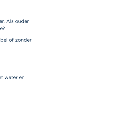
d
r. Als ouder
oe?
bel of zonder
et water en