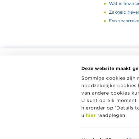
Wat is financi
Zakgeld geven
Een spaarreke
Alle rekentools, checklists en meer
Deze website maakt ge
Budget, betalen, lenen en verzekeren
Wikifin.be 
Sommige cookies zijn 
beslissing
Familie
noodzakelijke cookies 
en handige
Sparen en beleggen
onafhankeli
van andere cookies kunt
spelers.
Erven
U kunt op elk moment u
hieronder op ‘Details 
Pensioen en pensioenvoorbereiding
Lees meer 
u
hier
raadplegen.
Belasting, werk en inkomen
Woning en hypothecaire lening
Toestemmingsselectie