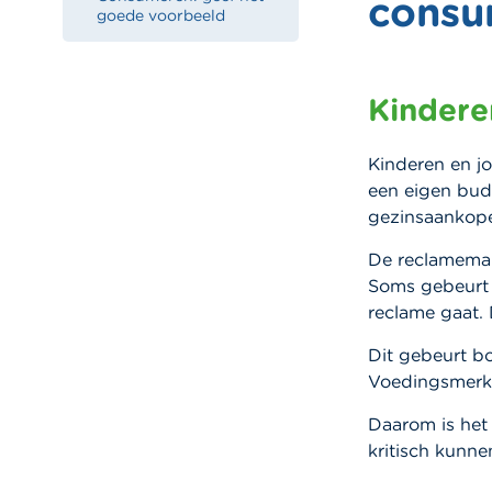
consu
goede voorbeeld
Kindere
Kinderen en jo
een eigen bud
gezinsaankope
De reclamemak
Soms gebeurt 
reclame gaat.
Dit gebeurt bo
Voedingsmerken
Daarom is het
kritisch kunne