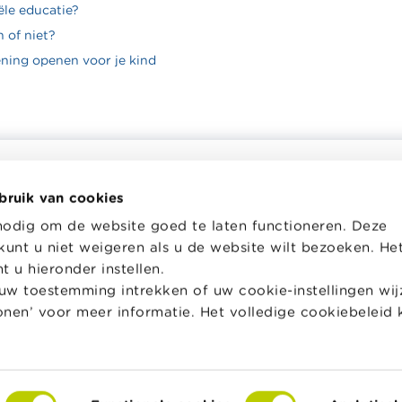
ële educatie?
 of niet?
ning openen voor je kind
bruik van cookies
helpt je bij financiële
Wikifin School biedt gratis en h
nodig om de website goed te laten functioneren. Deze
en. Ze stelt gratis betrouwbare
pedagogisch lesmateriaal en o
kunt u niet weigeren als u de website wilt bezoeken. He
 informatie ter beschikking,
aan leerkrachten om hen te on
jk van private financiële
bij hun lessen financiële educat
 u hieronder instellen.
w toestemming intrekken of uw cookie-instellingen wijz
Naar Wikifin School
tonen’ voor meer informatie. Het volledige cookiebeleid 
over Wikifin