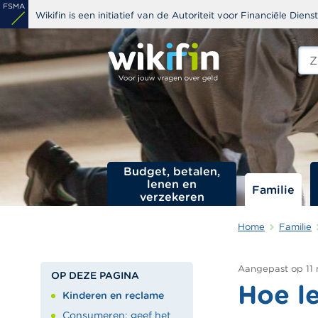
Overslaan
Wikifin is een initiatief van de Autoriteit voor Financiële Dien
en
naar
Zoe
edit
de
s
inhoud
gaan
Budget, betalen,
lenen en
Familie
verzekeren
Home
Familie
Aangepast op
11
OP DEZE PAGINA
Hoe le
Kinderen en reclame
Consumeren: geef het