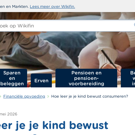
sten en Markten.
Lees meer over Wikifin.
ken
-
Sparen
Pensioen en
B
en
pensioen­
Erven
beleggen
voorbereiding
i
Financiële opvoeding
Hoe leer je je kind bewust consumeren?
 mei 2026
er je je kind bewust