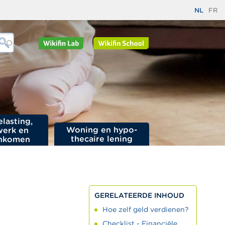
NL
FR
elasting,
Woning en hypo­
werk en
thecaire lening
nkomen
GERELATEERDE INHOUD
Hoe zelf geld verdienen?
Checklist - Financiële