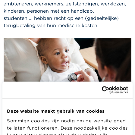
ambtenaren, werknemers, zelfstandigen, werklozen,
kinderen, personen met een handicap,
studenten … hebben recht op een (gedeeltelijke)
terugbetaling van hun medische kosten.
Deze website maakt gebruik van cookies
Sommige cookies zijn nodig om de website goed
Meer info
te laten functioneren. Deze noodzakelijke cookies
kunt u niet weigeren als u de website wilt