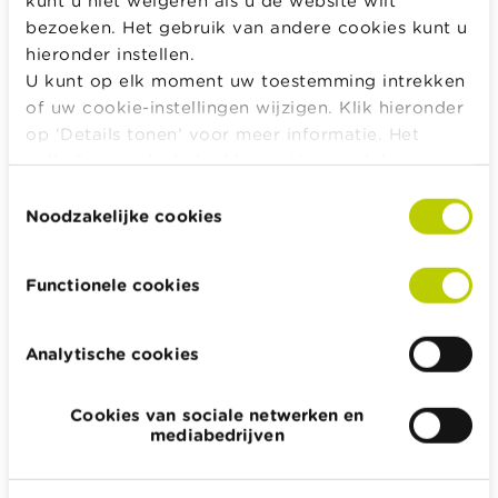
bezoeken. Het gebruik van andere cookies kunt u
Checklist kindje erbij
hieronder instellen.
U kunt op elk moment uw toestemming intrekken
of uw cookie-instellingen wijzigen. Klik hieronder
op ‘Details tonen’ voor meer informatie. Het
GERELATEERDE INHOUD
volledige cookiebeleid kan u
hier
raadplegen.
Wat verandert er op financieel vlak als je kind
Toestemmingsselectie
meerderjarig wordt?
Noodzakelijke cookies
Mogen ouders het geld van hun kind uitgeven?
Checklist - Kindje erbij
Functionele cookies
Analytische cookies
Alle rekentools, checklists en meer
Cookies van sociale netwerken en
Budget, betalen, lenen en verzekeren
mediabedrijven
Familie
Sparen en beleggen