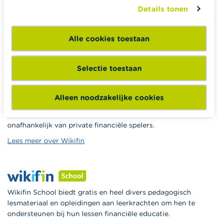
Erven
Details tonen
Pensioen en pensioenvoorbereiding
Belasting, werk en inkomen
Alle cookies toestaan
Woning en hypothecaire lening
Selectie toestaan
Alleen noodzakelijke cookies
Wikifin.be helpt je bij financiële beslissingen. Ze stelt gratis
betrouwbare en handige informatie ter beschikking,
onafhankelijk van private financiële spelers.
Lees meer over Wikifin
Wikifin School biedt gratis en heel divers pedagogisch
lesmateriaal en opleidingen aan leerkrachten om hen te
ondersteunen bij hun lessen financiële educatie.