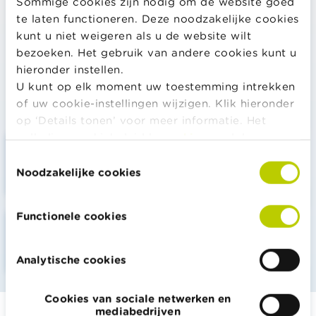
Sommige cookies zijn nodig om de website goed
Waarom sparen?
te laten functioneren. Deze noodzakelijke cookies
kunt u niet weigeren als u de website wilt
Wat is een spaarrekening?
bezoeken. Het gebruik van andere cookies kunt u
Wat brengt een spaarrekening op?
hieronder instellen.
U kunt op elk moment uw toestemming intrekken
of uw cookie-instellingen wijzigen. Klik hieronder
Bereken ook
op ‘Details tonen’ voor meer informatie. Het
volledige cookiebeleid kan u
hier
raadplegen.
Spaarcalculator
Toestemmingsselectie
Hoeveel euro moet ik maandelijks sparen?
Noodzakelijke cookies
Functionele cookies
Spaarcalculator
Hoeveel maanden moet ik sparen?
Analytische cookies
Cookies van sociale netwerken en
mediabedrijven
Alle rekentools, checklists en meer