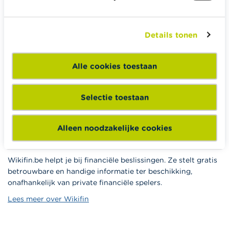
Budget, betalen, lenen en verzekeren
Familie
Details tonen
Sparen en beleggen
Erven
Alle cookies toestaan
Pensioen en pensioenvoorbereiding
Belasting, werk en inkomen
Selectie toestaan
Woning en hypothecaire lening
Alleen noodzakelijke cookies
Wikifin.be helpt je bij financiële beslissingen. Ze stelt gratis
betrouwbare en handige informatie ter beschikking,
onafhankelijk van private financiële spelers.
Lees meer over Wikifin