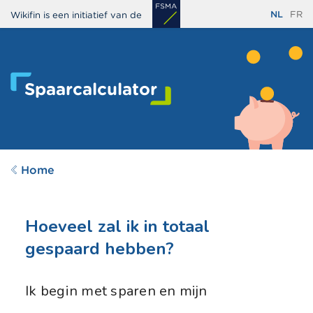
Overslaan
NL
FR
Wikifin is een initiatief van de
en
naar
de
inhoud
Spaarcalculator
gaan
Home
Hoeveel zal ik in totaal
gespaard hebben?
Ik begin met sparen en mijn