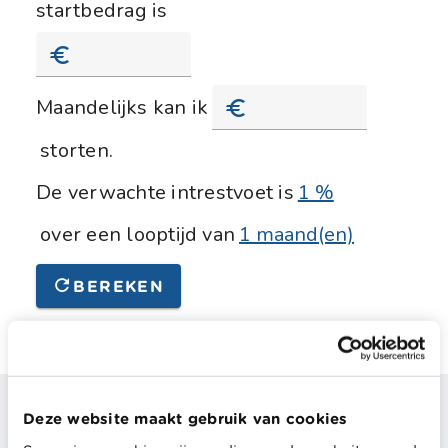
startbedrag is
Start bedrag
Maandelijks kan ik
Maandelijks bedrag
storten.
De verwachte intrestvoet is
1 %
over een looptijd van
1 maand(en)
BEREKEN
Wil je nog meer weten over dit thema?
Deze website maakt gebruik van cookies