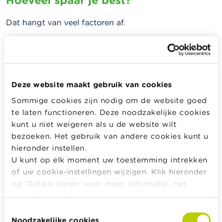
Hoeveel spaar je best?
Dat hangt van veel factoren af.
Je maakt best eerst je
budget
op. Dat is een overzicht
van al je inkomsten en uitgaven.
Je inkomsten
zoals je wedde als ambtenaar, je loon
Deze website maakt gebruik van cookies
als werknemer, je ontvangsten als zelfstandige, je
vervangingsinkomsten, de kinderbijslag, intresten
Sommige cookies zijn nodig om de website goed
op je spaargeld, opbrengsten van een verhuurde
te laten functioneren. Deze noodzakelijke cookies
woning enz.
kunt u niet weigeren als u de website wilt
bezoeken. Het gebruik van andere cookies kunt u
Je maandelijkse uitgaven
zoals de afbetaling van
hieronder instellen.
je lening, huur, gas, water, elektriciteit, internet,
U kunt op elk moment uw toestemming intrekken
voeding, kleding, multimedia abonnement,
of uw cookie-instellingen wijzigen. Klik hieronder
vervoerskosten, vrijetijdsbesteding, enz.
op ‘Details tonen’ voor meer informatie. Het
Je jaarlijkse uitgaven
zoals verzekeringen,
volledige cookiebeleid kan u
hier
raadplegen.
belastingen, vakantie, lidgelden enz.
Toestemmingsselectie
Geplande eenmalige grote uitgaven
zoals een
Noodzakelijke cookies