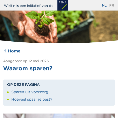
Overslaan
NL
FR
Wikifin is een initiatief van de
en
naar
de
inhoud
gaan
Home
Aangepast op
12 mei 2026
Waarom sparen?
OP DEZE PAGINA
Sparen uit voorzorg
Hoeveel spaar je best?