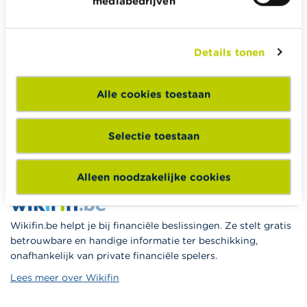
mediabedrijven
Alle rekentools, checklists en meer
Budget, betalen, lenen en verzekeren
Familie
Details tonen
Sparen en beleggen
Erven
Alle cookies toestaan
Pensioen en pensioenvoorbereiding
Belasting, werk en inkomen
Selectie toestaan
Woning en hypothecaire lening
Alleen noodzakelijke cookies
Wikifin.be helpt je bij financiële beslissingen. Ze stelt gratis
betrouwbare en handige informatie ter beschikking,
onafhankelijk van private financiële spelers.
Lees meer over Wikifin