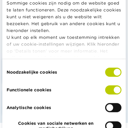
Sommige cookies zijn nodig om de website goed
Waarom sparen?
te laten functioneren. Deze noodzakelijke cookies
kunt u niet weigeren als u de website wilt
Wat is een spaarrekening?
bezoeken. Het gebruik van andere cookies kunt u
hieronder instellen.
Wat brengt een spaarrekening op?
U kunt op elk moment uw toestemming intrekken
of uw cookie-instellingen wijzigen. Klik hieronder
Bereken ook
op ‘Details tonen’ voor meer informatie. Het
volledige cookiebeleid kan u
hier
raadplegen.
Spaarcalculator
Toestemmingsselectie
Hoeveel zal ik in totaal gespaard hebben?
Noodzakelijke cookies
Functionele cookies
Spaarcalculator
Hoeveel maanden moet ik sparen?
Analytische cookies
Cookies van sociale netwerken en