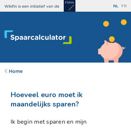
Overslaan
NL
FR
Wikifin is een initiatief van de
en
naar
de
inhoud
Spaarcalculator
gaan
Home
Hoeveel euro moet ik
maandelijks sparen?
Ik begin met sparen en mijn