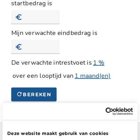
startbedrag is
Start bedrag
Mijn verwachte eindbedrag is
Verwacht Eindbedrag
De verwachte intrestvoet is
1 %
over een looptijd van
1 maand(en)
BEREKEN
Deze website maakt gebruik van cookies
Wil je nog meer weten over dit thema?