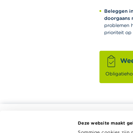
Beleggen in
doorgaans 
problemen he
prioriteit o
Wee
Obligatieho
Alle rekentools, checklists en meer
Deze website maakt ge
Budget, betalen, lenen en verzekeren
Wikifin.be 
Sommige cookies zijn 
beslissing