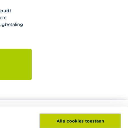
houdt
ent
rugbetaling
Alle cookies toestaan
eel divers
Het Wikifin Lab is een digitaal en
pleidingen
interactief centrum voor financiële