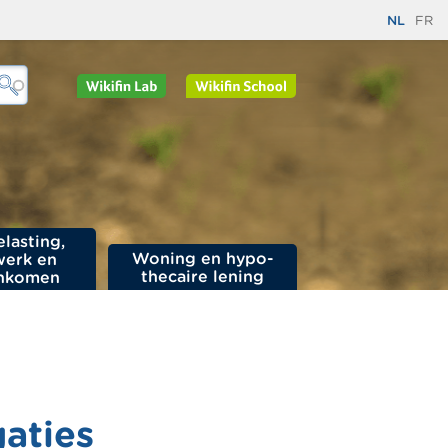
NL
FR
elasting,
Woning en hypo­
werk en
thecaire lening
nkomen
gaties