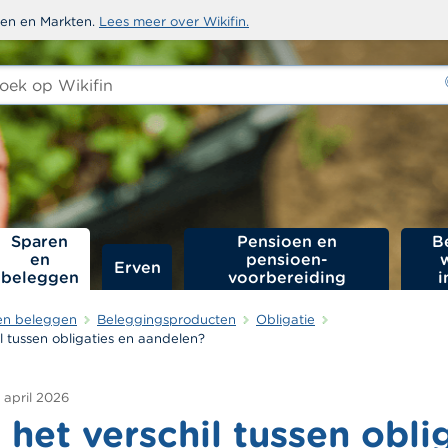
sten en Markten.
Lees meer over Wikifin.
ken
-
Sparen
Pensioen en
B
en
pensioen­
Erven
beleggen
voorbereiding
i
en beleggen
Beleggingsproducten
Obligatie
il tussen obligaties en aandelen?
 april 2026
 het verschil tussen obli