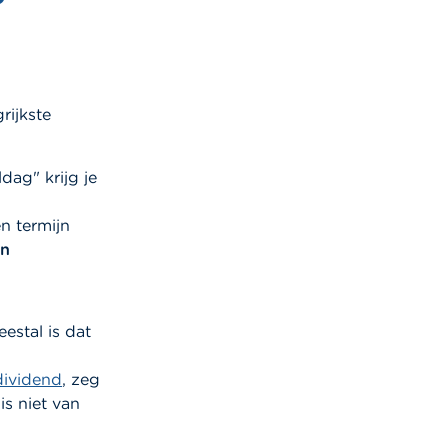
rijkste
dag" krijg je
n termijn
en
eestal is dat
dividend
, zeg
s niet van