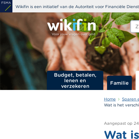
Overslaan
Wikifin is een initiatief van de Autoriteit voor Financiële Dien
en
naar
Zoe
edit
de
s
inhoud
gaan
Budget, betalen,
lenen en
Familie
verzekeren
Home
Sparen 
Wat is het versch
Aangepast op
24
Wat is