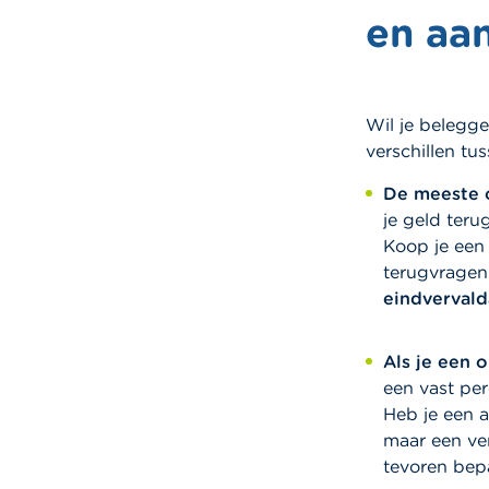
en aa
Wil je belegge
verschillen tu
De meeste o
je geld teru
Koop je een 
terugvragen
eindverval
Als je een o
een vast pe
Heb je een a
maar een ver
tevoren bep