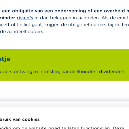
 een obligatie van een onderneming of een overheid 
minder
risico’s
in dan beleggen in aandelen. Als de emitt
eft of failliet gaat, krijgen de obligatiehouders bij de te
p de aandeelhouders.
tje
uders ontvangen intresten, aandeelhouders dividenden.
bruik van cookies
helpt je bij financiële
Wikifin School biedt gratis en h
nodig om de website goed te laten functioneren. Deze
en. Ze stelt gratis betrouwbare
pedagogisch lesmateriaal en o