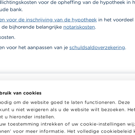
lichtingskosten voor de opheffing van de hypotheek in h
oude bank.
en voor de inschrijving van de hypotheek
in het voordeel
 de bijhorende belangrijke
notariskosten
.
kosten.
en voor het aanpassen van je
schuldsaldoverzekering
.
bruik van cookies
helpt je bij financiële
Wikifin School biedt gratis en h
nodig om de website goed te laten functioneren. Deze
en. Ze stelt gratis betrouwbare
pedagogisch lesmateriaal en o
kunt u niet weigeren als u de website wilt bezoeken. He
 informatie ter beschikking,
aan leerkrachten om hen te on
jk van private financiële
bij hun lessen financiële educat
 u hieronder instellen.
w toestemming intrekken of uw cookie-instellingen wijz
Naar Wikifin School
tonen’ voor meer informatie. Het volledige cookiebeleid 
over Wikifin