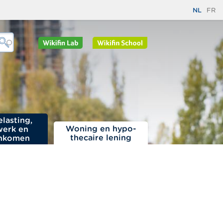
NL
FR
elasting,
Woning en hypo­
werk en
thecaire lening
nkomen