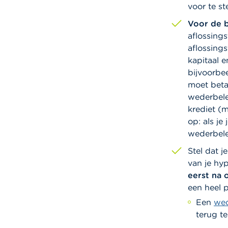
voor te st
Voor de 
aflossing
aflossings
kapitaal e
bijvoorbee
moet beta
wederbele
krediet (
op: als je 
wederbele
Stel dat j
van je hy
eerst na o
een heel 
Een
wed
terug te