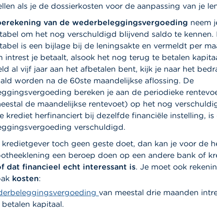
ellen als je de dossierkosten voor de aanpassing van je len
berekening
van de wederbeleggingsvergoeding
neem j
stabel om het nog verschuldigd blijvend saldo te kennen.
tabel is een bijlage bij de leningsakte en vermeldt per m
n intrest je betaalt, alsook het nog terug te betalen kapitaa
ld al vijf jaar aan het afbetalen bent, kijk je naar het be
ald worden na de 60ste maandelijkse aflossing. De
ggingsvergoeding bereken je aan de periodieke rentevoe
meestal de maandelijkse rentevoet) op het nog verschuldi
je krediet herfinanciert bij dezelfde financiële instelling, i
ggingsvergoeding verschuldigd.
e kredietgever toch geen geste doet, dan kan je voor de h
potheeklening een beroep doen op een andere bank of kr
f dat financieel echt interessant is
. Je moet ook reken
pak
kosten
:
erbeleggingsvergoeding
van meestal drie maanden intre
 betalen kapitaal.