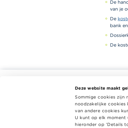
De hand
van je 
De
kost
bank en
Dossier
De kost
Alle rekentools, checklists en meer
Deze website maakt ge
Budget, betalen, lenen en verzekeren
Wikifin.be 
Sommige cookies zijn 
beslissing
Familie
noodzakelijke cookies 
en handige
Sparen en beleggen
onafhankeli
van andere cookies kunt
spelers.
Erven
U kunt op elk moment u
hieronder op ‘Details 
Pensioen en pensioenvoorbereiding
Lees meer 