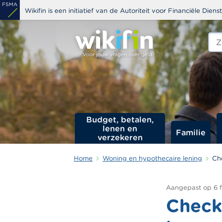
Overslaan
Wikifin is een initiatief van de Autoriteit voor Financiële Dien
en
naar
Zoe
edit
de
s
inhoud
gaan
Budget, betalen,
lenen en
Familie
verzekeren
Home
Woning en hypothecaire lening
Ch
Aangepast op
6 
Check