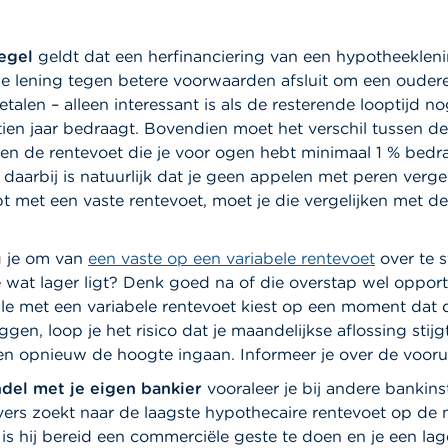
regel
geldt dat een herfinanciering van een hypotheekleni
e lening tegen betere voorwaarden afsluit om een ouder
etalen – alleen interessant is als de resterende looptijd n
tien jaar bedraagt. Bovendien moet het verschil tussen d
 en de rentevoet die je voor ogen hebt minimaal 1 % bedr
 daarbij is natuurlijk dat je geen appelen met peren vergeli
t met een vaste rentevoet, moet je die vergelijken met de
 je om van
een vaste op een variabele rentevoet
over te 
 wat lager ligt? Denk goed na of die overstap wel opportu
le met een variabele rentevoet kiest op een moment dat 
iggen, loop je het risico dat je maandelijkse aflossing stij
en opnieuw de hoogte ingaan. Informeer je over de voorui
del met je eigen bankier
vooraleer je bij andere bankins
vers zoekt naar de laagste hypothecaire rentevoet op de 
is hij bereid een commerciële geste te doen en je een lag