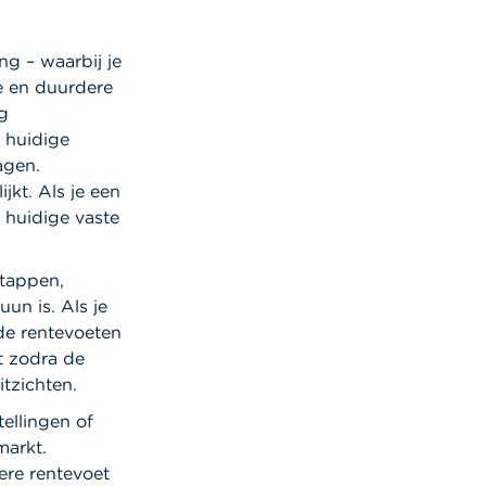
ng – waarbij je
e en duurdere
og
e huidige
agen.
jkt. Als je een
 huidige vaste
stappen,
un is. Als je
de rentevoeten
gt zodra de
tzichten.
tellingen of
markt.
ere rentevoet