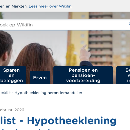
sten en Markten.
Lees meer over Wikifin.
ken
-
Sparen
Pensioen en
B
en
pensioen­
Erven
beleggen
voorbereiding
i
ecklist - Hypotheeklening heronderhandelen
februari 2026
list - Hypotheeklening