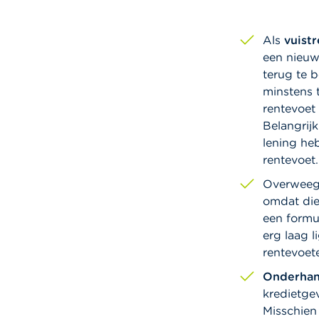
Als
vuist
een nieuw
terug te b
minstens 
rentevoet
Belangrijk
lening heb
rentevoet.
Overweeg
omdat die
een formu
erg laag l
rentevoet
Onderhan
kredietge
Misschien 