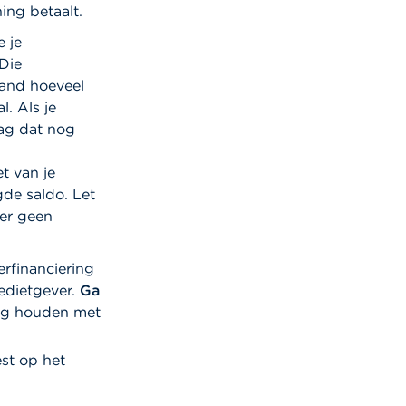
ing betaalt.
e je
 Die
aand hoeveel
l. Als je
drag dat nog
t van je
gde saldo. Let
s er geen
erfinanciering
edietgever.
Ga
ing houden met
st op het