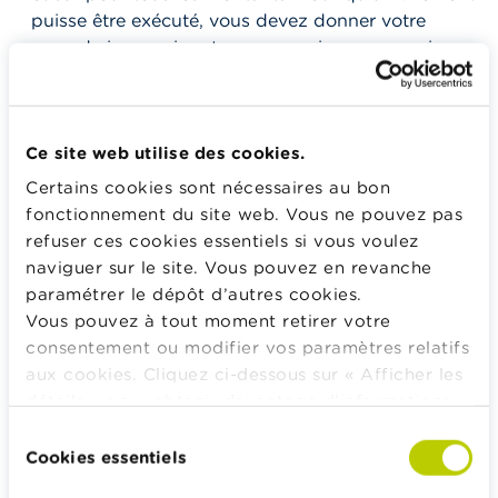
puisse être exécuté, vous devez donner votre
accord via une signature sur papier ou par voie
électronique.
Il n’y a
pas de montant maximum
pour les
virements, mais lorsque le montant est très
Ce site web utilise des cookies.
important, la banque effectuera des contrôles
Certains cookies sont nécessaires au bon
supplémentaires pour des raisons de sécurité.
fonctionnement du site web. Vous ne pouvez pas
Vous ne pouvez pas virer davantage que le
refuser ces cookies essentiels si vous voulez
montant qui se trouve sur votre compte à moins
naviguer sur le site. Vous pouvez en revanche
que vous soyez autorisé à aller en négatif.
paramétrer le dépôt d’autres cookies.
Avec un virement, vous avez aussi la
preuve du
Vous pouvez à tout moment retirer votre
paiement
sur votre extrait de compte.
consentement ou modifier vos paramètres relatifs
aux cookies. Cliquez ci-dessous sur « Afficher les
Vous pouvez également indiquer une
détails » pour obtenir davantage d'informations.
communication sur votre virement, en guise d'aide-
La politique en matière de cookies est
Sélection
mémoire.
consultable dans son intégralité
ici
.
Cookies essentiels
du
Toutes les banques belges vous offrent la
consentement