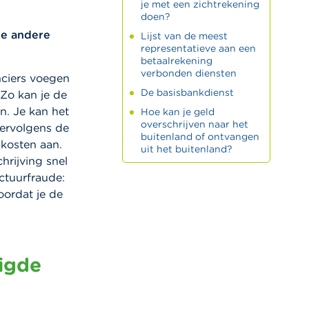
je met een zichtrekening
doen?
de andere
Lijst van de meest
representatieve aan een
betaalrekening
verbonden diensten
nciers voegen
De basisbankdienst
 Zo kan je de
n. Je kan het
Hoe kan je geld
overschrijven naar het
vervolgens de
buitenland of ontvangen
 kosten aan.
uit het buitenland?
hrijving snel
ctuurfraude:
oordat je de
tigde