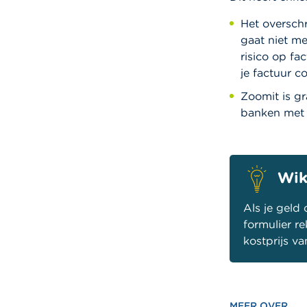
Het overschr
gaat niet me
risico op fa
je factuur co
Zoomit is gr
banken met 
Wik
Als je geld
formulier r
kostprijs va
MEER OVER