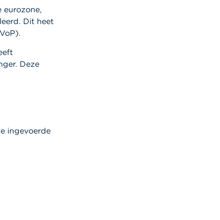
e eurozone,
eerd. Dit heet
 VoP).
eeft
nger. Deze
de ingevoerde