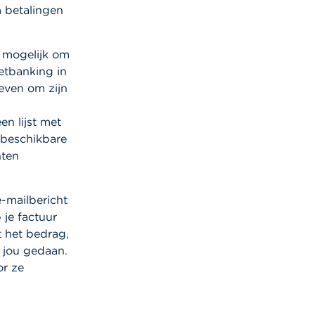
 betalingen
t mogelijk om
netbanking in
even om zijn
en lijst met
 beschikbare
nten
e-mailbericht
 je factuur
t het bedrag,
 jou gedaan.
or ze