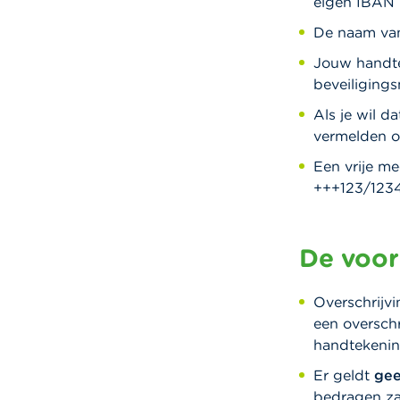
eigen IBAN 
De naam va
Jouw handtek
beveiliging
Als je wil d
vermelden 
Een vrije m
+++123/123
De voor
Overschrijvi
een overschr
handtekening
Er geldt
ge
bedragen za