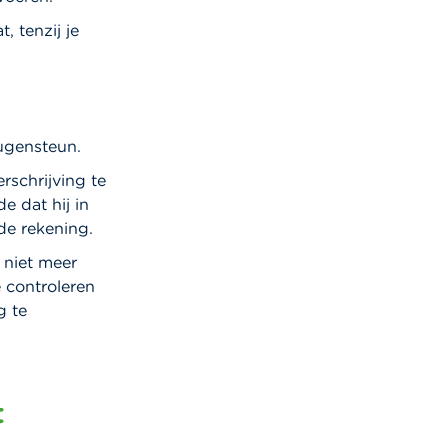
, tenzij je
ugensteun.
rschrijving te
e dat hij in
 de rekening.
 niet meer
 controleren
g te
t