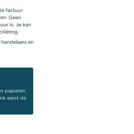
Je factuur
ren.
Geen
uur is. Je kan
iliëring.
, handelaars en
en papieren
nk eerst de