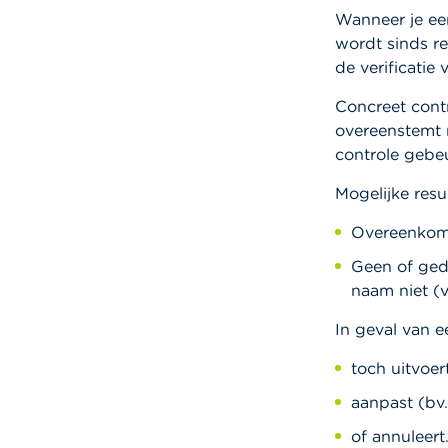
Wanneer je ee
wordt sinds r
de verificatie
Concreet contr
overeenstemt 
controle gebeu
Mogelijke resul
Overeenkoms
Geen of ged
naam niet (
In geval van e
toch uitvoert
aanpast (bv.
of annuleert