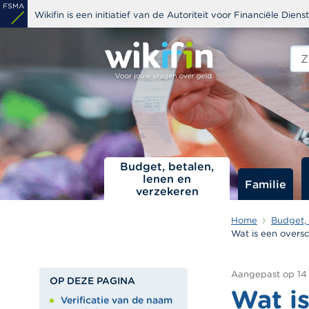
Overslaan
Wikifin is een initiatief van de Autoriteit voor Financiële Dien
en
naar
Zoe
edit
de
s
inhoud
gaan
Budget, betalen,
lenen en
Familie
verzekeren
Home
Budget, 
Wat is een oversc
Aangepast op
14
OP DEZE PAGINA
Wat is
Verificatie van de naam