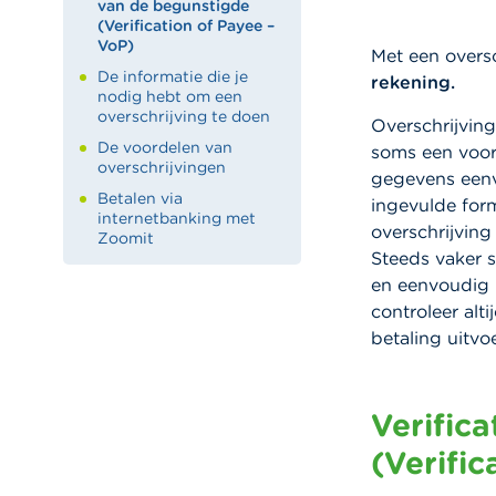
van de begunstigde
(Verification of Payee –
VoP)
Met een overs
De informatie die je
rekening.
nodig hebt om een
overschrijving te doen
Overschrijvin
De voordelen van
soms een voora
overschrijvingen
gegevens eenv
Betalen via
ingevulde for
internetbanking met
overschrijving
Zoomit
Steeds vaker s
en eenvoudig 
controleer alt
betaling uitvo
Verific
(Verific