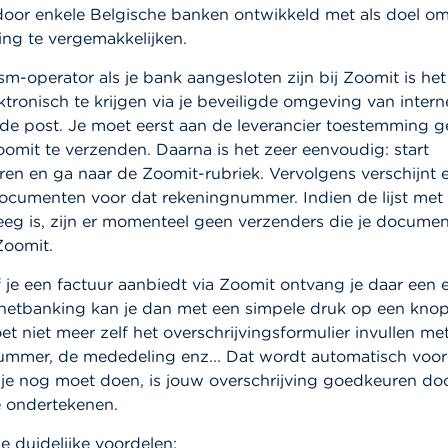
oor enkele Belgische banken ontwikkeld met als doel om
ving te vergemakkelijken.
sm-operator als je bank aangesloten zijn bij Zoomit is he
ektronisch te krijgen via je beveiligde omgeving van inter
 de post. Je moet eerst aan de leverancier toestemming g
oomit te verzenden. Daarna is het zeer eenvoudig: start
ren en ga naar de Zoomit-rubriek. Vervolgens verschijnt e
ocumenten voor dat rekeningnummer. Indien de lijst met
eg is, zijn er momenteel geen verzenders die je docume
Zoomit.
f je een factuur aanbiedt via Zoomit ontvang je daar een 
ernetbanking kan je dan met een simpele druk op een knop
et niet meer zelf het overschrijvingsformulier invullen me
ummer, de mededeling enz... Dat wordt automatisch voor
 je nog moet doen, is jouw overschrijving goedkeuren do
e ondertekenen.
le duidelijke voordelen: