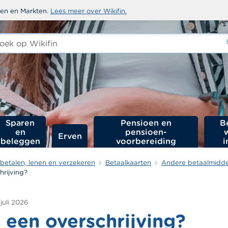
sten en Markten.
Lees meer over Wikifin.
ken
-
Sparen
Pensioen en
B
en
pensioen­
Erven
beleggen
voorbereiding
i
betalen, lenen en verzekeren
Betaalkaarten
Andere betaalmidd
hrijving?
 juli 2026
 een overschrijving?