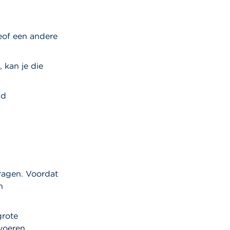
eof een andere
 kan je die
ld
dragen. Voordat
n
grote
voeren.