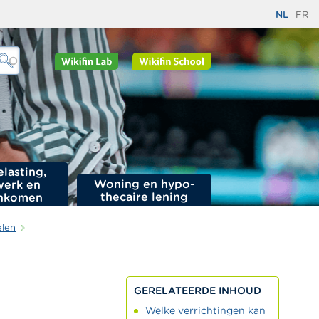
NL
FR
elasting,
Woning en hypo­
werk en
thecaire lening
nkomen
elen
GERELATEERDE INHOUD
Welke verrichtingen kan