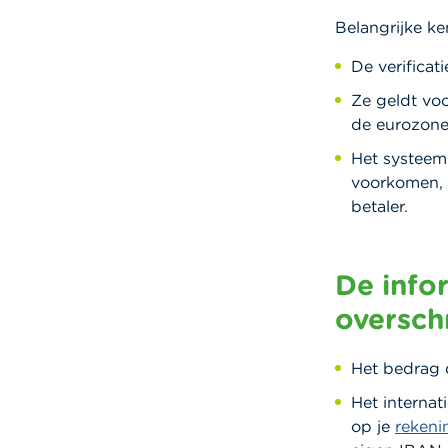
Belangrijke k
De verificati
Ze geldt voo
de eurozone
Het systeem 
voorkomen, 
betaler.
De info
oversch
Het bedrag d
Het interna
op je
rekeni