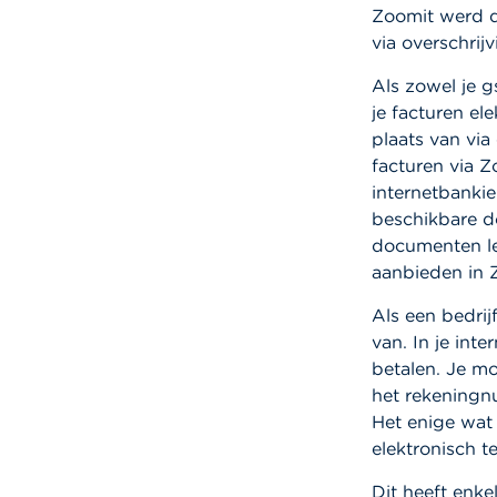
Zoomit werd d
via overschrij
Als zowel je g
je facturen el
plaats van via
facturen via Z
internetbankie
beschikbare d
documenten le
aanbieden in 
Als een bedrij
van. In je int
betalen. Je mo
het rekeningn
Het enige wat
elektronisch t
Dit heeft enke