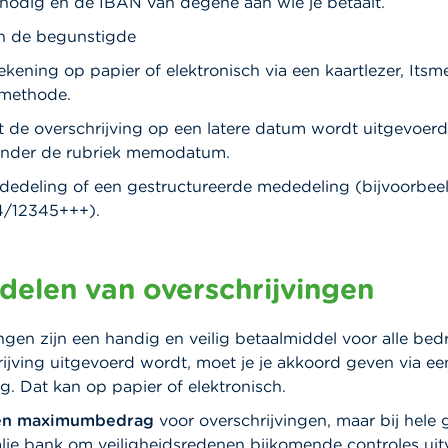
nodig en de IBAN van degene aan wie je betaalt.
n de begunstigde
ening op papier of elektronisch via een kaartlezer, Itsm
smethode.
at de overschrijving op een latere datum wordt uitgevoerd,
onder de rubriek memodatum.
ededeling of een gestructureerde mededeling (bijvoorbee
4/12345+++).
delen van overschrijvingen
ngen zijn een handig en veilig betaalmiddel voor alle be
ijving uitgevoerd wordt, moet je je akkoord geven via ee
. Dat kan op papier of elektronisch.
en maximumbedrag
voor overschrijvingen, maar bij hele 
lje bank om veiligheidsredenen bijkomende controles uit