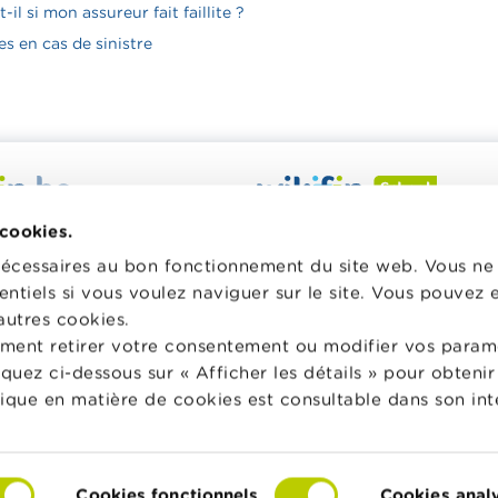
-il si mon assureur fait faillite ?
s en cas de sinistre
 veut vous aider dans vos
Wikifin School met gratuiteme
 cookies.
inancières. Il met gratuitement
disposition des enseignants du
nécessaires au bon fonctionnement du site web. Vous n
sposition une information
pédagogique varié et des form
entiels si vous voulez naviguer sur le site. Vous pouvez
e, fiable et pratique. Il est
les aider à faire de l’éducation 
autres cookies.
 lien avec les acteurs
et à la consommation responsa
ment retirer votre consentement ou modifier vos param
privés.
classe.
liquez ci-dessous sur « Afficher les détails » pour obten
lus sur Wikifin
Vers Wikifin School
tique en matière de cookies est consultable dans son int
Cookies fonctionnels
Cookies anal