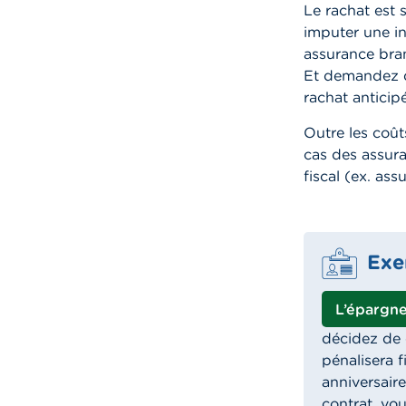
Le rachat est
imputer une ind
assurance bra
Et demandez d
rachat anticipé
Outre les coût
cas des assura
fiscal
(ex. ass
Exe
L’épargn
décidez de 
pénalisera f
anniversaire
contrat, vo