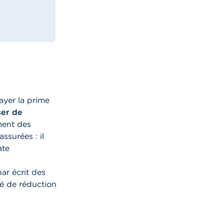
ayer la prime
ser de
ment des
ssurées : il
ate
par écrit des
é de réduction