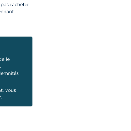
 pas racheter
ennant
de le
.
demnités
nt, vous
.