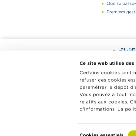
Que se passe-t
Premiers geste
Calculateurs, conseils pratiques,
checklists
Wikifin.be
Ce site web utilise des
Budget, payer, emprunter et assurer
décisions f
Certains cookies sont 
à votre di
Famille
refuser ces cookies ess
indépendant
Épargner et investir
paramétrer le dépôt d’
sans aucun
Vous pouvez à tout mo
financiers 
Hériter
relatifs aux cookies. C
Pension et préparation de la retraite
En savoir p
d'informations. La poli
Impôts, emplois et revenus
Logement et emprunt hypothécaire
Sélection
Cookies essentiels