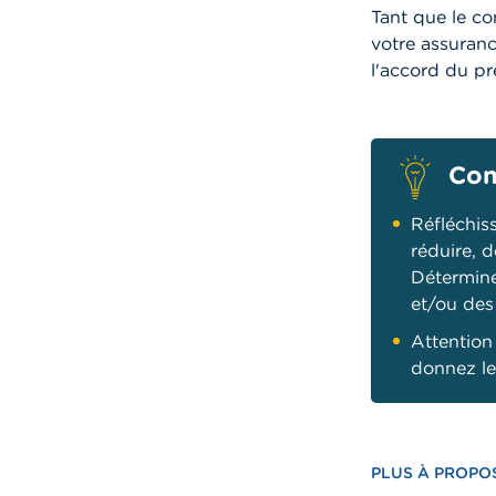
Tant que le c
votre assuran
l'accord du pr
Con
Réfléchis
réduire, 
Détermine
et/ou des
Attention
donnez le
PLUS À PROPO