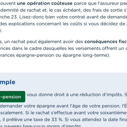
 souvent
une opération coûteuse
parce que l'assureur pe
emnité de rachat et, le cas échéant, des frais de sortie s’
nche 23. Lisez-donc bien votre contrat avant de demande
es explications concernant les coûts si vous décidez de
.
s, un rachat peut également avoir des
conséquences fisc
nces dans le cadre desquelles les versements offrent un
urances épargne-pension ou épargne long-terme)
.
mple
vous donne droit à une réduction d’impôts. S
e-pension
demander votre épargne avant l'âge de votre pension, l'É
iscalement. Si le rachat s’effectue avant votre soixantième
, il prélève une taxe de 33 %. Si vous attendez la date fin
us payerez beaucoup moins d'impôts.