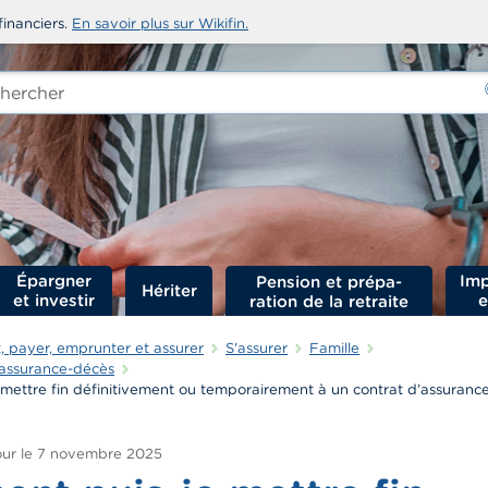
financiers.
En savoir plus sur Wikifin.
rcher
-
Épargner
Imp
Hériter
et investir
e
 payer, emprunter et assurer
S'assurer
Famille
 assurance-décès
ettre fin définitivement ou temporairement à un contrat d’assurance
ur le
7 novembre 2025