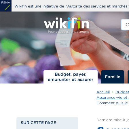
Aller
Wikifin est une initiative de l'Autorité des services et marchés 
au
contenu
Che
edit
principal
s
Budget, payer,
Famille
emprunter et assurer
Accueil
Budget,
Assurance-vie et
Comment puis-je m
Dernière mise à jo
SUR CETTE PAGE