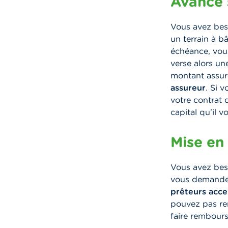
Avance 
Vous avez bes
un terrain à b
échéance, vo
verse alors un
montant assur
assureur
. Si 
votre contrat 
capital qu'il v
Mise en
Vous avez beso
vous demande d
prêteurs acce
pouvez pas rem
faire rembours