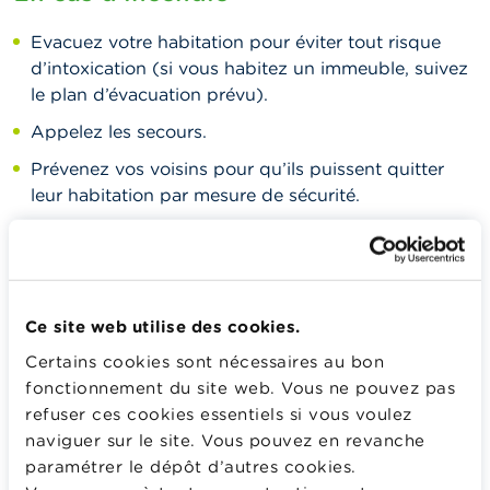
Evacuez votre habitation pour éviter tout risque
d’intoxication (si vous habitez un immeuble, suivez
le plan d’évacuation prévu).
Appelez les secours.
Prévenez vos voisins pour qu’ils puissent quitter
leur habitation par mesure de sécurité.
Assuralia partage aussi une
série de précautions à
prendre pour éviter un incendie dans une
habitation
.
Ce site web utilise des cookies.
Certains cookies sont nécessaires au bon
En premier lieu, pensez à vous
fonctionnement du site web. Vous ne pouvez pas
protéger et à sauver ce qui
refuser ces cookies essentiels si vous voulez
peut encore l’être !
naviguer sur le site. Vous pouvez en revanche
paramétrer le dépôt d’autres cookies.