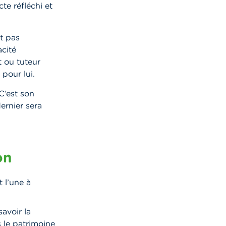
te réfléchi et
ut pas
acité
t ou tuteur
pour lui.
C’est son
dernier sera
on
 l’une à
savoir la
 le patrimoine