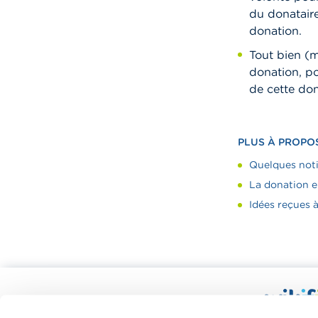
du donataire
donation.
Tout bien (mo
donation, po
de cette don
PLUS À PROPO
Quelques noti
La donation e
Idées reçues 
Calculateurs, conseils pratiques,
checklists