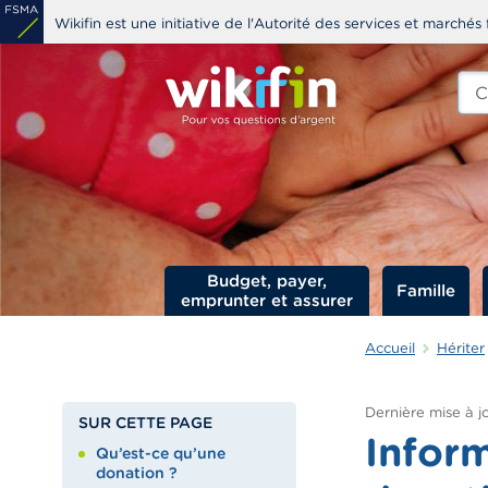
Aller
Wikifin est une initiative de l'Autorité des services et marchés 
au
contenu
Che
edit
principal
s
Budget, payer,
Famille
emprunter et assurer
Accueil
Hériter
Dernière mise à jo
SUR CETTE PAGE
Inform
Qu’est-ce qu’une
donation ?