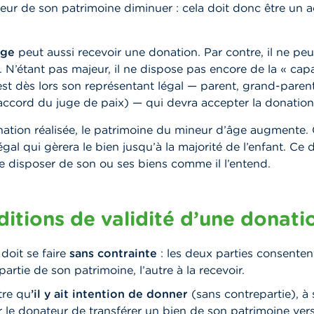
aleur de son patrimoine diminuer : cela doit donc être un ac
âge
peut aussi recevoir une donation. Par contre, il ne pe
l. N’étant pas majeur, il ne dispose pas encore de la « cap
’est dès lors son représentant légal — parent, grand-paren
ccord du juge de paix) — qui devra accepter la donation 
nation réalisée, le patrimoine du mineur d’âge augmente. 
gal qui gèrera le bien jusqu’à la majorité de l’enfant. Ce 
de disposer de son ou ses biens comme il l’entend.
ditions de validité d’une donati
doit se faire
sans contrainte
: les deux parties consentent
artie de son patrimoine, l’autre à la recevoir.
tre qu
’il y ait intention
de donner
(sans contrepartie), à 
 le donateur de transférer un bien de son patrimoine vers