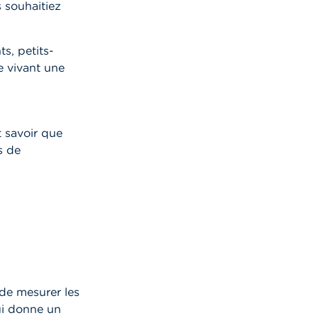
s souhaitiez
ts, petits-
e vivant une
t savoir que
s de
 de mesurer les
qui donne un