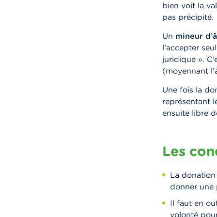
bien voit la v
pas précipité.
Un
mineur d’
l’accepter seu
juridique ». C
(moyennant l’a
Une fois la do
représentant lé
ensuite libre 
Les con
La donation 
donner une p
Il faut en ou
volonté pour