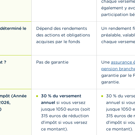
chaque versemen
également y avo
participation bé
déterminé le
Dépend des rendements
Un rendement f
des actions et obligations
préalable, valab
acquises par le fonds
chaque verseme
at ?
Pas de garantie
Une
assurance 
pension branche
garantie par le
garantie.
impôt (Année
30 % du versement
30 % du vers
2026,
annuel
si vous versez
annuel si vou
)
jusque 1050 euros (soit
jusque 1050 e
315 euros de réduction
315 euros de 
d’impôt si vous versez
d’impôt si vo
ce montant).
ce montant).