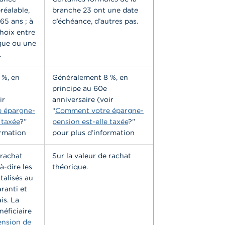
réalable,
branche 23 ont une date
65 ans ; à
d’échéance, d’autres pas.
hoix entre
ue ou une
.
 %, en
Généralement 8 %, en
principe au 60e
ir
anniversaire (voir
 épargne-
“
Comment votre épargne-
 taxée
?”
pension est-elle taxée
?”
ormation
pour plus d’information
 rachat
Sur la valeur de rachat
à-dire les
théorique.
talisés au
aranti et
is. La
néficiaire
ension de