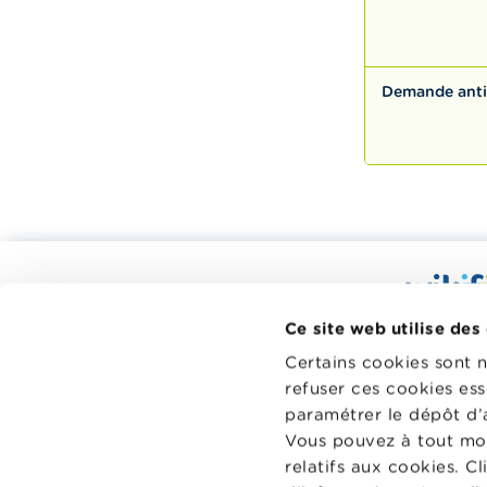
Demande anti
Calculateurs, conseils pratiques,
checklists
Wikifin.be
Ce site web utilise des
Budget, payer, emprunter et assurer
décisions f
Certains cookies sont 
à votre di
Famille
refuser ces cookies ess
indépendant
Épargner et investir
paramétrer le dépôt d’
sans aucun
Vous pouvez à tout mo
financiers 
Hériter
relatifs aux cookies. C
Pension et préparation de la retraite
En savoir p