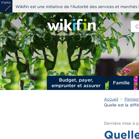
Aller
Wikifin est une initiative de l'Autorité des services et marchés 
au
contenu
Che
edit
principal
s
Budget, payer,
Famille
emprunter et assurer
Accueil
Pension
Quelle est la dif
Dernière mise à jo
Quelle