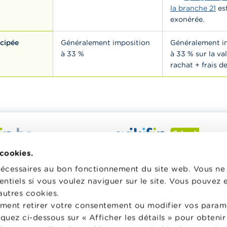
la branche 21
es
exonérée.
cipée
Généralement imposition
Généralement i
à 33 %
à 33 % sur la va
rachat + frais de
 veut vous aider dans vos
Wikifin School met gratuiteme
 cookies.
inancières. Il met gratuitement
disposition des enseignants du
nécessaires au bon fonctionnement du site web. Vous n
sposition une information
pédagogique varié et des form
entiels si vous voulez naviguer sur le site. Vous pouvez
e, fiable et pratique. Il est
les aider à faire de l’éducation 
autres cookies.
 lien avec les acteurs
et à la consommation responsa
ment retirer votre consentement ou modifier vos param
privés.
classe.
liquez ci-dessous sur « Afficher les détails » pour obten
lus sur Wikifin
Vers Wikifin School