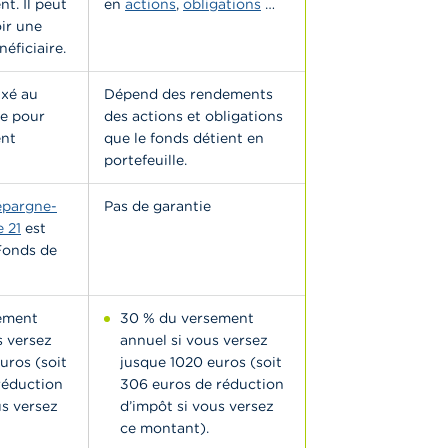
t. Il peut
en
actions
,
obligations
…
ir une
néficiaire.
ixé au
Dépend des rendements
le pour
des actions et obligations
nt
que le fonds détient en
portefeuille.
épargne-
Pas de garantie
 21
est
 Fonds de
ement
30 % du versement
s versez
annuel si vous versez
uros (soit
jusque 1020 euros (soit
réduction
306 euros de réduction
us versez
d’impôt si vous versez
ce montant).