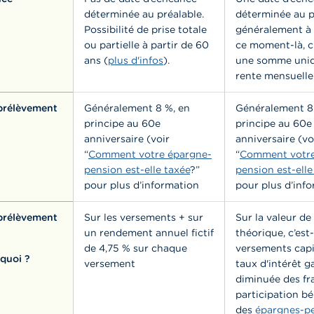
déterminée au préalable.
déterminée au p
Possibilité de prise totale
généralement à 
ou partielle à partir de 60
ce moment-là, c
ans (
plus d'infos
).
une somme uniq
rente mensuelle
 prélèvement
Généralement 8 %, en
Généralement 8
principe au 60e
principe au 60e
anniversaire (voir
anniversaire (vo
“
Comment votre épargne-
“
Comment votre
pension est-elle taxée
?”
pension est-elle
pour plus d’information
pour plus d’inf
 prélèvement
Sur les versements + sur
Sur la valeur de
un rendement annuel fictif
théorique, c’est-
de 4,75 % sur chaque
versements capi
 quoi ?
versement
taux d'intérêt g
diminuée des fra
participation bé
des
épargnes-p