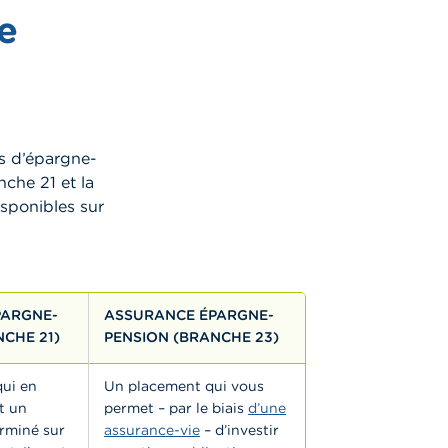
e
ds d’épargne-
che 21 et la
sponibles sur
PARGNE-
ASSURANCE ÉPARGNE-
CHE 21)
PENSION (BRANCHE 23)
ui en
Un placement qui vous
t un
permet – par le biais
d’une
rminé sur
assurance-vie
– d’investir