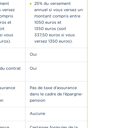
ment
25% du versement
s versez
annuel si vous versez un
ompris
montant compris entre
ros et
1050 euros et
oit
1350 euros (soit
si vous
337,50 euros si vous
uros).
versez 1350 euros).
Oui
 du contrat
Oui
ssurance
Pas de taxe d’assurance
e
dans le cadre de l’épargne-
on
pension
Aucune
éance
Certaines formules de la