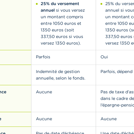
25% du versement
25% du verse
annuel
si vous versez
annuel si vou
un montant compris
un montant c
entre 1050 euros et
entre 1050 eu
1350 euros (soit
1350 euros (s
337,50 euros si vous
337,50 euros 
versez 1350 euros).
versez 1350 e
Parfois
Oui
Indemnité de gestion
Parfois, dépend
annuelle, selon le fonds.
nce
Aucune
Pas de taxe d’a
dans le cadre d
l’épargne-pensi
e
Aucune
Aucune
nce
Pas de date d’échéance
Une date d’éch