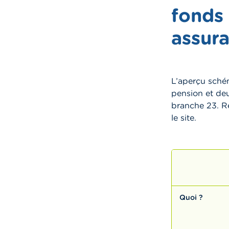
fonds
assur
L’aperçu schém
pension et deu
branche 23. Ré
le site.
Quoi ?