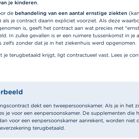
an je kinderen
.
oor de
behandeling van een aantal ernstige ziekten
(kan
 als je contract daarin expliciet voorziet. Als deze waarbo
enomen is, geeft het contract aan wat precies met "ernst
d. In zulke gevallen is er een ruimere tussenkomst in je
s zelfs zonder dat je in het ziekenhuis werd opgenomen.
 je terugbetaald krijgt, ligt contractueel vast. Lees je co
rbeeld
ingscontract dekt een tweepersoonskamer. Als je in het z
es je voor een eenpersoonskamer. De supplementen die h
dan voor een eenpersoonskamer aanrekent, worden niet d
tieverzekering terugbetaald.