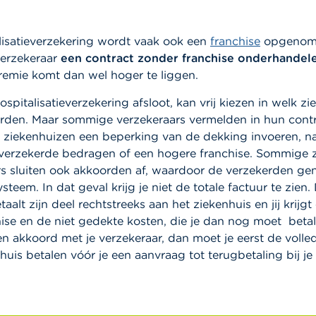
lisatieverzekering wordt vaak ook een
franchise
opgenome
verzekeraar
een contract zonder franchise onderhandel
remie komt dan wel hoger te liggen.
spitalisatieverzekering afsloot, kan vrij kiezen in welk zie
den. Maar sommige verzekeraars vermelden in hun contr
 ziekenhuizen een beperking van de dekking invoeren, na
 verzekerde bedragen of een hogere franchise. Sommige 
rs sluiten ook akkoorden af, waardoor de verzekerden ge
teem. In dat geval krijg je niet de totale factuur te zien.
aalt zijn deel rechtstreeks aan het ziekenhuis en jij krijgt
ise en de niet gedekte kosten, die je dan nog moet betal
n akkoord met je verzekeraar, dan moet je eerst de volle
huis betalen vóór je een aanvraag tot terugbetaling bij je