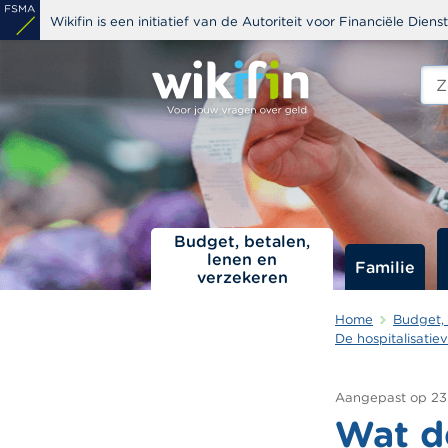
Overslaan
Wikifin is een initiatief van de Autoriteit voor Financiële Dien
en
naar
Zoe
edit
de
s
inhoud
gaan
Budget, betalen,
lenen en
Familie
verzekeren
Home
Budget, 
De hospitalisatie
Aangepast op
23
Wat d