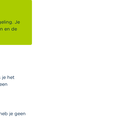
eling. Je
en en de
 je het
 een
heb je geen