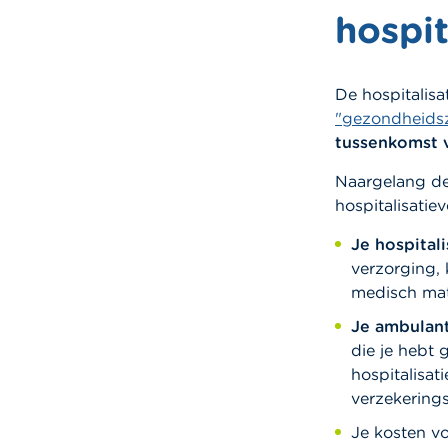
hospit
De hospitalisa
"gezondheids
tussenkomst 
Naargelang de
hospitalisatie
Je hospital
verzorging,
medisch mate
Je ambulan
die je hebt
hospitalisat
verzekerings
Je kosten v