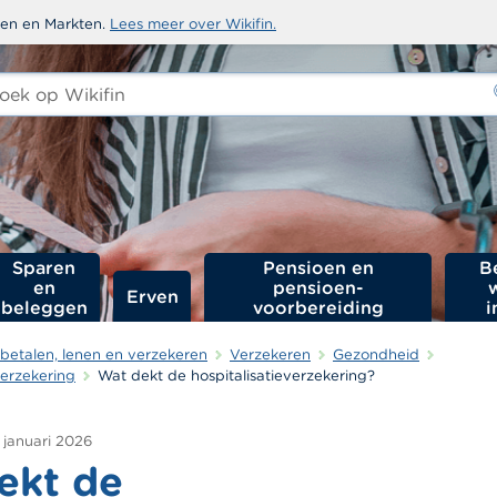
sten en Markten.
Lees meer over Wikifin.
ken
-
Sparen
Pensioen en
B
en
pensioen­
Erven
beleggen
voorbereiding
i
betalen, lenen en verzekeren
Verzekeren
Gezondheid
verzekering
Wat dekt de hospitalisatieverzekering?
 januari 2026
ekt de