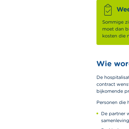
Wee
Sommige zie
moet dan bij
kosten die 
Wie wor
De hospitalisa
contract wenst
bijkomende p
Personen die h
De partner 
samenleving