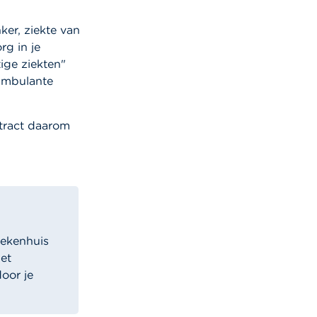
ker, ziekte van
rg in je
ige ziekten"
 ambulante
ntract daarom
iekenhuis
et
oor je