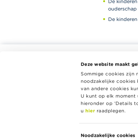
De kinderen 
ouderschap 
De kinderen 
Alle rekentools, checklists en meer
Deze website maakt ge
Budget, betalen, lenen en verzekeren
Wikifin.be 
Sommige cookies zijn 
beslissing
Familie
noodzakelijke cookies 
en handige
Sparen en beleggen
onafhankeli
van andere cookies kunt
spelers.
Erven
U kunt op elk moment u
hieronder op ‘Details 
Pensioen en pensioenvoorbereiding
Lees meer 
u
hier
raadplegen.
Belasting, werk en inkomen
Woning en hypothecaire lening
Toestemmingsselectie
Noodzakelijke cookies