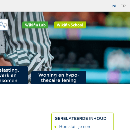
NL
FR
elasting,
Woning en hypo­
werk en
thecaire lening
nkomen
GERELATEERDE INHOUD
Hoe sluit je een