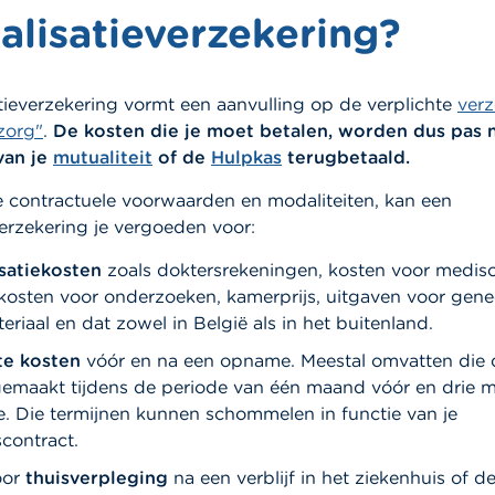
alisatieverzekering?
tieverzekering vormt een aanvulling op de verplichte
verz
zorg"
.
De kosten die je moet betalen, worden dus pas 
van je
mutualiteit
of de
Hulpkas
terugbetaald.
 contractuele voorwaarden en modaliteiten, kan een
verzekering je vergoeden voor:
isatiekosten
zoals doktersrekeningen, kosten voor medis
 kosten voor onderzoeken, kamerprijs, uitgaven voor gen
riaal en dat zowel in België als in het buitenland.
te kosten
vóór en na een opname. Meestal omvatten die 
 gemaakt tijdens de periode van één maand vóór en drie 
ie. Die termijnen kunnen schommelen in functie van je
contract.
oor
thuisverpleging
na een verblijf in het ziekenhuis of d