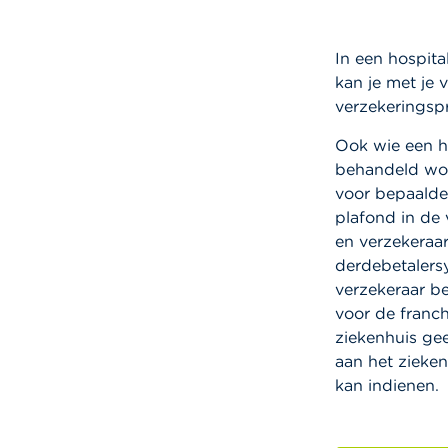
In een hospita
kan je met je 
verzekeringsp
Ook wie een ho
behandeld wor
voor bepaalde
plafond in de
en verzekeraa
derdebetalersys
verzekeraar bet
voor de franch
ziekenhuis gee
aan het zieken
kan indienen.