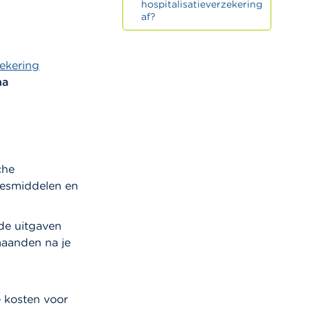
hospitalisatieverzekering
af?
ekering
na
che
eesmiddelen en
de uitgaven
maanden na je
e kosten voor