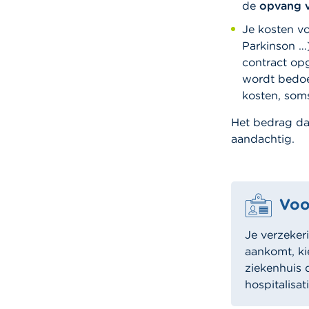
de
opvang v
Je kosten v
Parkinson …)
contract opg
wordt bedoel
kosten, som
Het bedrag dat
aandachtig.
Voo
Je verzeker
aankomt, ki
ziekenhuis 
hospitalisa