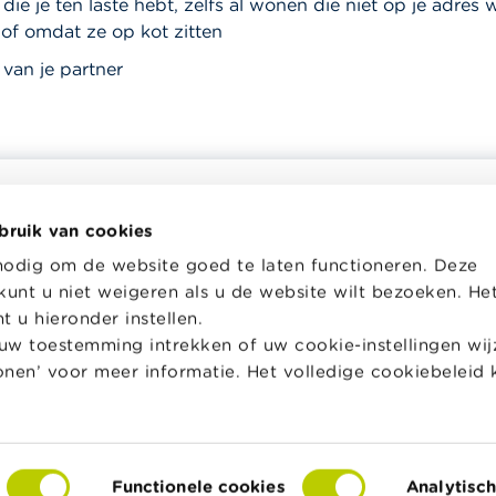
die je ten laste hebt, zelfs al wonen die niet op je adres
of omdat ze op kot zitten
van je partner
bruik van cookies
helpt je bij financiële
Wikifin School biedt gratis en h
nodig om de website goed te laten functioneren. Deze
en. Ze stelt gratis betrouwbare
pedagogisch lesmateriaal en o
kunt u niet weigeren als u de website wilt bezoeken. He
 informatie ter beschikking,
aan leerkrachten om hen te on
jk van private financiële
bij hun lessen financiële educat
 u hieronder instellen.
w toestemming intrekken of uw cookie-instellingen wijz
Naar Wikifin School
tonen’ voor meer informatie. Het volledige cookiebeleid 
over Wikifin
Functionele cookies
Analytisc