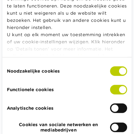
terecht komt.
te laten functioneren. Deze noodzakelijke cookies
kunt u niet weigeren als u de website wilt
+ Het geld valt buiten je nalatenschap in geval je
bezoeken. Het gebruik van andere cookies kunt u
overlijdt. Enkel de stortingen van de laatste vijf jaar
hieronder instellen.
voor het overlijden komen in de nalatenschap terecht.
U kunt op elk moment uw toestemming intrekken
-
Het is moeilijk om geld van een spaarrekening te
of uw cookie-instellingen wijzigen. Klik hieronder
halen of effecten te verkopen wanneer je financiële
op ‘Details tonen’ voor meer informatie. Het
moeilijkheden hebt. Vooraleer te kunnen verkopen,
volledige cookiebeleid kan u
hier
raadplegen.
moet je aantonen dat dit in het belang van je kind
Toestemmingsselectie
gebeurt.
Noodzakelijke cookies
-
Vanaf de achttiende verjaardag van het (klein)kind
verlies je elke zeggenschap over de rekening.
Functionele cookies
Een spaar- of effectenrekening met een
Analytische cookies
derdenbeding
Een spaar- of effectenrekening met een
Cookies van sociale netwerken en
mediabedrijven
derdenbeding ten voordele van het kind of kleinkind