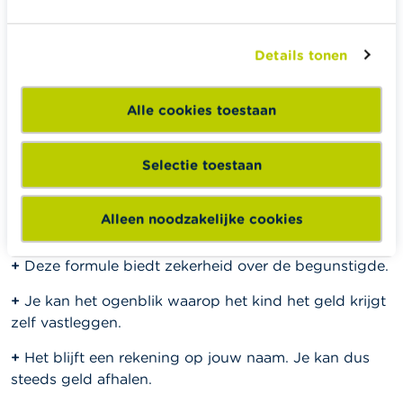
dat je aanduidt, is een tussenoplossing. Het is een
rekening op je eigen naam, waarbij je een beding
Details tonen
opneemt. Daarin wijs je het (klein-)kind als
begunstigde aan. Je bepaalt ook een datum waarop
het kapitaal hem of haar toekomt. Bijvoorbeeld op
Alle cookies toestaan
achttienjarige leeftijd of later. Zolang die datum er
niet is, kan je steeds zowel de timing als de
Selectie toestaan
begunstigde veranderen. Je kan ook probleemloos
geld van de rekening halen. Op de vervaldag schenk
je het geld of de beleggingen definitief aan het
Alleen noodzakelijke cookies
aangeduide kind en kan je niet meer ingrijpen.
+
Deze formule biedt zekerheid over de begunstigde.
+
Je kan het ogenblik waarop het kind het geld krijgt
zelf vastleggen.
+
Het blijft een rekening op jouw naam. Je kan dus
steeds geld afhalen.