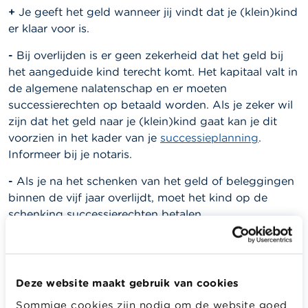
+
Je geeft het geld wanneer jij vindt dat je (klein)kind
er klaar voor is.
-
Bij overlijden is er geen zekerheid dat het geld bij
het aangeduide kind terecht komt. Het kapitaal valt in
de algemene nalatenschap en er moeten
successierechten op betaald worden. Als je zeker wil
zijn dat het geld naar je (klein)kind gaat kan je dit
voorzien in het kader van je
successieplanning
.
Informeer bij je notaris.
-
Als je na het schenken van het geld of beleggingen
binnen de vijf jaar overlijdt, moet het kind op de
schenking successierechten betalen.
Een spaar- of effectenrekening op naam
van het (klein)kind
Deze website maakt gebruik van cookies
+
Je hebt de zekerheid dat het geld bij je (klein)kind
Sommige cookies zijn nodig om de website goed