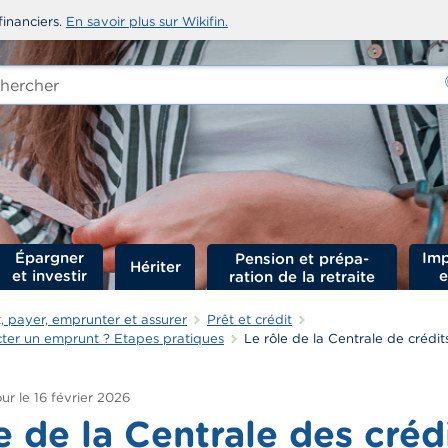
financiers.
En savoir plus sur Wikifin.
rcher
-
Épargner
Imp
Hériter
et investir
e
 payer, emprunter et assurer
Prêt et crédit
er un emprunt ? Etapes pratiques
Le rôle de la Centrale de crédits
ur le
16 février 2026
e de la Centrale des créd