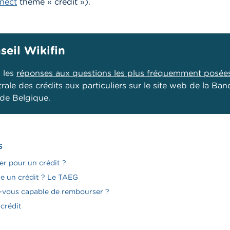
nect
thème « crédit »
).
seil Wikifin
 les
réponses aux questions les plus fréquemment posée
rale des crédits aux particuliers sur le site web de la Ba
 de Belgique.
S
er pour un crédit ?
e un crédit ? Le TAEG
-vous capable de rembourser ?
 crédit