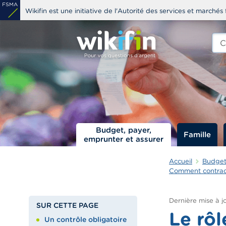
Aller
Wikifin est une initiative de l'Autorité des services et marchés 
au
contenu
Che
edit
principal
s
Budget, payer,
Famille
emprunter et assurer
Accueil
Budget,
Comment contract
Dernière mise à jo
SUR CETTE PAGE
Le rôl
Un contrôle obligatoire