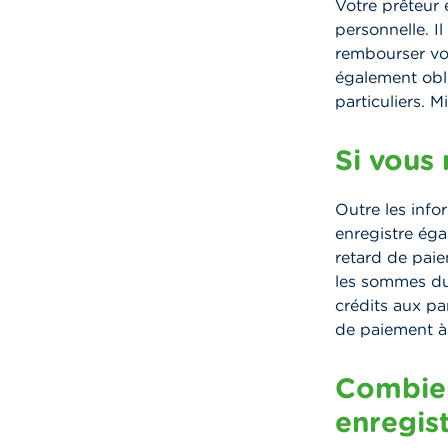
Votre prêteur 
personnelle. I
rembourser vot
également obli
particuliers. 
Si vous
Outre les infor
enregistre ég
retard de pai
les sommes due
crédits aux pa
de paiement à 
Combien
enregis