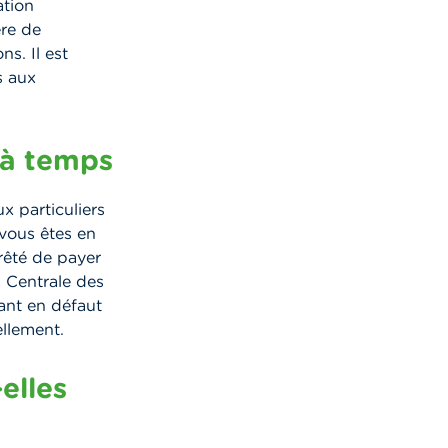
ation
ère de
s. Il est
s aux
 à temps
ux particuliers
i vous êtes en
rêté de payer
a Centrale des
tant en défaut
ellement.
elles