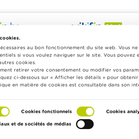
 veut vous aider dans vos
Wikifin School met gratuiteme
 cookies.
inancières. Il met gratuitement
disposition des enseignants du
nécessaires au bon fonctionnement du site web. Vous n
sposition une information
pédagogique varié et des form
entiels si vous voulez naviguer sur le site. Vous pouvez
e, fiable et pratique. Il est
les aider à faire de l’éducation 
autres cookies.
 lien avec les acteurs
et à la consommation responsa
ment retirer votre consentement ou modifier vos param
privés.
classe.
liquez ci-dessous sur « Afficher les détails » pour obten
lus sur Wikifin
Vers Wikifin School
tique en matière de cookies est consultable dans son int
Cookies fonctionnels
Cookies anal
Cookies
Déclaration d'accessibilité
© FSMA
iaux et de sociétés de médias