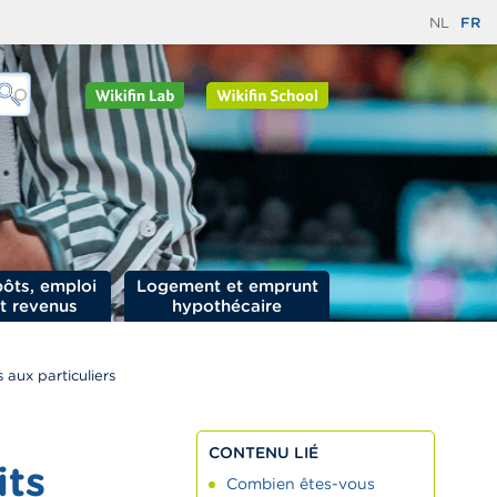
NL
FR
ôts, emploi
Logement et emprunt
t revenus
hypothécaire
 aux particuliers
CONTENU LIÉ
its
Combien êtes-vous