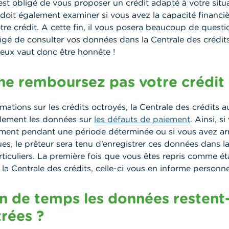
est obligé de vous proposer un crédit adapté à votre situ
l doit également examiner si vous avez la capacité financi
re crédit. A cette fin, il vous posera beaucoup de question
gé de consulter vos données dans la Centrale des crédit
Mieux vaut donc être honnête !
 ne remboursez pas votre crédit
mations sur les crédits octroyés, la Centrale des crédits a
alement les données sur
les défauts de paiement
. Ainsi, s
ement pendant une période déterminée ou si vous avez ar
s, le prêteur sera tenu d’enregistrer ces données dans l
rticuliers. La première fois que vous êtes repris comme é
la Centrale des crédits, celle-ci vous en informe personn
 de temps les données restent-
trées ?