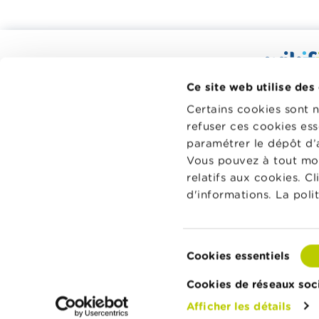
Calculateurs, conseils pratiques,
checklists
Wikifin.be
Ce site web utilise des
Budget, payer, emprunter et assurer
décisions f
Certains cookies sont 
à votre di
Famille
refuser ces cookies ess
indépendant
Épargner et investir
paramétrer le dépôt d’
sans aucun
Vous pouvez à tout mo
financiers 
Hériter
relatifs aux cookies. C
Pension et préparation de la retraite
En savoir p
d'informations. La poli
Impôts, emplois et revenus
Logement et emprunt hypothécaire
Sélection
Cookies essentiels
du
À propos de Wikifin
Contactez Wikifin
Privacy & 
consentement
Cookies de réseaux soc
Afficher les détails