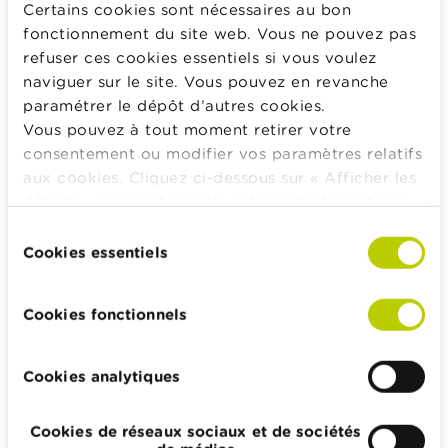
Certains cookies sont nécessaires au bon
fonctionnement du site web. Vous ne pouvez pas
CONTENU LIÉ
refuser ces cookies essentiels si vous voulez
De quel budget faut-il disposer pour devenir
naviguer sur le site. Vous pouvez en revanche
propriétaire de son habitation ?
paramétrer le dépôt d’autres cookies.
Comment financer votre achat immobilier ?
Vous pouvez à tout moment retirer votre
Combien êtes-vous capable de rembourser ?
consentement ou modifier vos paramètres relatifs
Qu’est-ce que l’assurance solde restant dû ?
aux cookies. Cliquez ci-dessous sur « Afficher les
détails » pour obtenir davantage d'informations.
La politique en matière de cookies est
Sélection
consultable dans son intégralité
ici
.
Cookies essentiels
du
PLUS À PROPOS
consentement
Le cautionnement
Cookies fonctionnels
Le gage
Cookies analytiques
Calculateurs, conseils pratiques, checklists
Cookies de réseaux sociaux et de sociétés
Budget, payer, emprunter et assurer