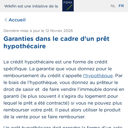
Aller
NL
FR
Wikifin est une initiative de la
au
contenu
Accueil
principal
Dernière mise à jour le
12 février 2026
Garanties dans le cadre d’un prêt
hypothécaire
Le crédit hypothécaire est une forme de crédit
spécifique. La garantie que vous donnez pour le
remboursement du crédit s’appelle
l'hypothèque
. Par
le biais de l’hypothèque, vous donnez au prêteur le
droit de saisir et de faire vendre l’immeuble donné en
garanti (le plus souvent il s’agira du logement pour
lequel le prêt a été contracté) si vous ne pouvez plus
rembourser votre prêt. Il peut alors utiliser le produit
de la vente pour se faire rembourser.
Un prêt hypothécaire doit prendre la forme d’un acte