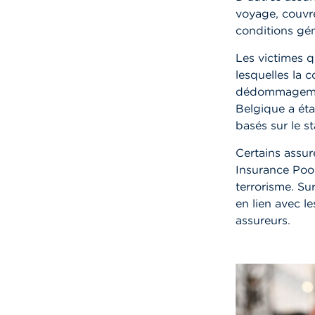
voyage
, couvr
conditions gén
Les victimes q
lesquelles la 
dédommagement 
Belgique a ét
basés sur le st
Certains assu
Insurance Poo
terrorisme. Su
en lien avec l
assureurs.