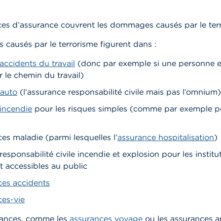
ces d’assurance couvrent les dommages causés par le ter
causés par le terrorisme figurent dans :
accidents du travail
(donc par exemple si une personne 
r le chemin du travail)
 auto
(l’assurance responsabilité civile mais pas l’omnium)
incendie
pour les risques simples (comme par exemple p
ces maladie
(parmi lesquelles
l’
assurance hospitalisation
)
responsabilité civile incendie et explosion pour les institu
 accessibles au public
ces accidents
ces-vie
rances, comme les
assurances voyage
ou les
assurances a