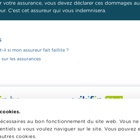
r votre assurance, vous devez déclarer ces dommages au
ur. C’est cet assureur qui vous indemnisera.
S
-il si mon assureur fait faillite ?
sur les assurances
 veut vous aider dans vos
Wikifin School met gratuiteme
 cookies.
inancières. Il met gratuitement
disposition des enseignants du
nécessaires au bon fonctionnement du site web. Vous n
sposition une information
pédagogique varié et des form
entiels si vous voulez naviguer sur le site. Vous pouvez
e, fiable et pratique. Il est
les aider à faire de l’éducation 
autres cookies.
 lien avec les acteurs
et à la consommation responsa