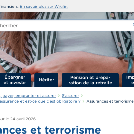
financiers.
En savoir plus sur Wikifin.
rcher
-
Épargner
Imp
Hériter
et investir
e
 payer, emprunter et assurer
S'assurer
assurance et est-ce que c'est obligatoire ?
Assurances et terrorisme
ur le
24 avril 2026
nces et terrorisme