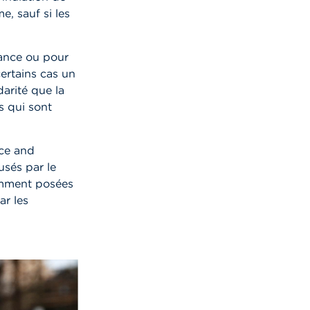
e, sauf si les
rance ou pour
ertains cas un
arité que la
s qui sont
nce and
sés par le
emment posées
ar les