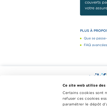
couverts pa
votre assure
PLUS À PROPO
Que se passe-t
FAQ avancées 
Calculateurs, conseils pratiques,
checklists
Wikifin.be
Ce site web utilise des
Budget, payer, emprunter et assurer
décisions f
Certains cookies sont 
à votre di
Famille
refuser ces cookies ess
indépendant
Épargner et investir
paramétrer le dépôt d’
sans aucun