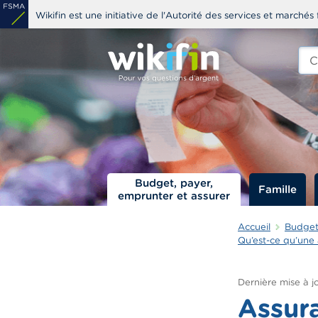
Aller
Wikifin est une initiative de l'Autorité des services et marchés 
au
contenu
Che
edit
principal
s
Budget, payer,
Famille
emprunter et assurer
Accueil
Budget,
Qu’est-ce qu’une 
Dernière mise à jo
Assura