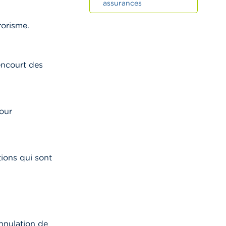
assurances
rorisme.
encourt des
our
tions qui sont
nnulation de