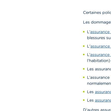
Certaines poli
Les dommages 
L’
assurance 
blessures su
L'
assurance
L’
assurance 
l’habitation)
Les assuran
L’assurance 
normalement
Les
assuran
Les
assuran
D'autres assu