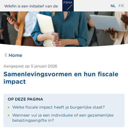
Overslaan
NL
FR
Wikifin is een initiatief van de
en
naar
de
inhoud
gaan
Home
Aangepast op
5 januari 2026
Samenlevingsvormen en hun fiscale
impact
OP DEZE PAGINA
Welke fiscale impact heeft je burgerlijke staat?
Wanneer vul je een individuele of een gezamenlijke
belastingaangifte in?