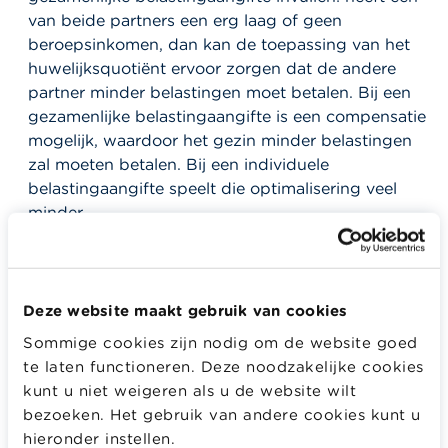
van beide partners een erg laag of geen
beroepsinkomen, dan kan de toepassing van het
huwelijksquotiënt ervoor zorgen dat de andere
partner minder belastingen moet betalen. Bij een
gezamenlijke belastingaangifte is een compensatie
mogelijk, waardoor het gezin minder belastingen
zal moeten betalen. Bij een individuele
belastingaangifte speelt die optimalisering veel
minder.
In sommige gevallen wordt ook de
bedrijfsvoorheffing
aangepast. Die aanpassing
heeft een impact op je nettomaandloon, maar
Deze website maakt gebruik van cookies
verandert bij het invullen van je belastingaangifte
Sommige cookies zijn nodig om de website goed
niets aan het totaal verschuldigde belastingbedrag.
te laten functioneren. Deze noodzakelijke cookies
De bedrijfsvoorheffing is immers een voorschot op
kunt u niet weigeren als u de website wilt
je definitieve inkomstenbelasting dat je werkgever
bezoeken. Het gebruik van andere cookies kunt u
maandelijks op je loon inhoudt en aan de
hieronder instellen.