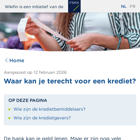
Overslaan
NL
FR
Wikifin is een initiatief van de
en
naar
de
inhoud
gaan
Home
Aangepast op
12 februari 2026
Waar kan je terecht voor een krediet?
OP DEZE PAGINA
Wie zijn de kredietbemiddelaars?
Wie zijn de kredietgevers?
De bank kan je geld lenen. Maar er zijn nog vele