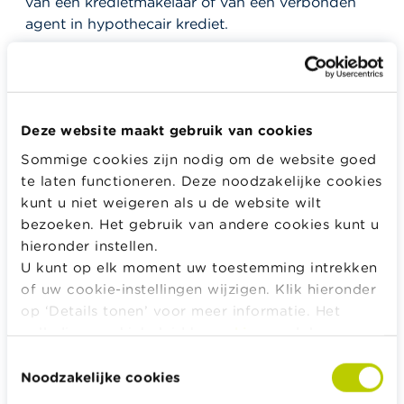
van een kredietmakelaar of van een verbonden
agent in hypothecair krediet.
Wie zijn de kredietgevers?
Het kan gaan om:
Deze website maakt gebruik van cookies
Banken (kredietinstellingen)
Sommige cookies zijn nodig om de website goed
Beleggingsondernemingen
te laten functioneren. Deze noodzakelijke cookies
kunt u niet weigeren als u de website wilt
Verzekeringsondernemingen
bezoeken. Het gebruik van andere cookies kunt u
Instellingen voor elektronisch geld
hieronder instellen.
U kunt op elk moment uw toestemming intrekken
Betaalinstellingen
of uw cookie-instellingen wijzigen. Klik hieronder
Sociale kredietgevers
op ‘Details tonen’ voor meer informatie. Het
volledige cookiebeleid kan u
hier
raadplegen.
“Andere kredietgevers” (rechtspersonen die
leningen toekennen in het kader van hun handels-
Toestemmingsselectie
of beroepsactiviteiten)
Noodzakelijke cookies