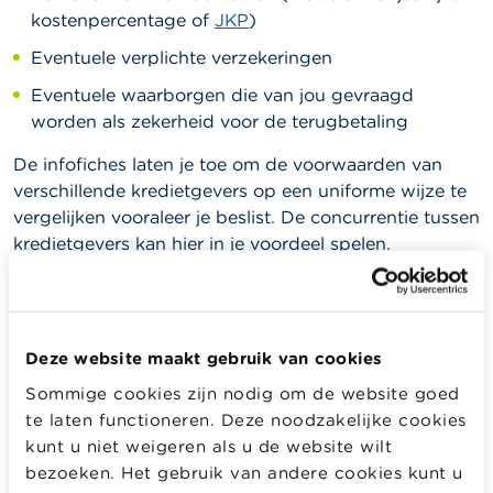
kostenpercentage of
JKP
)
Eventuele verplichte verzekeringen
Eventuele waarborgen die van jou gevraagd
worden als zekerheid voor de terugbetaling
De infofiches laten je toe om de voorwaarden van
verschillende kredietgevers op een uniforme wijze te
vergelijken vooraleer je beslist. De concurrentie tussen
kredietgevers kan hier in je voordeel spelen.
Wikifin-tips
Deze website maakt gebruik van cookies
Heb je echt een lening nodig? Wegen de
Sommige cookies zijn nodig om de website goed
kosten ervan op tegen het voordeel om iets
te laten functioneren. Deze noodzakelijke cookies
vroeger te kunnen kopen? Misschien zijn er
kunt u niet weigeren als u de website wilt
ook andere, minder dure manieren om je doel
bezoeken. Het gebruik van andere cookies kunt u
te bereiken.