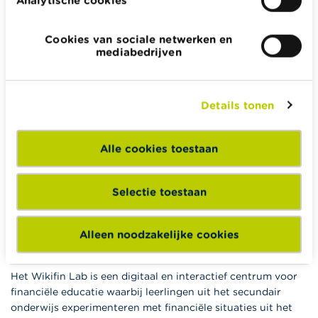
Analytische cookies
Wikifin.be helpt je bij financiële beslissingen. Ze stelt gratis
betrouwbare en handige informatie ter beschikking,
Cookies van sociale netwerken en
onafhankelijk van private financiële spelers.
mediabedrijven
Lees meer over Wikifin
Details tonen
Wikifin School biedt gratis en heel divers pedagogisch
Alle cookies toestaan
lesmateriaal en opleidingen aan leerkrachten om hen te
ondersteunen bij hun lessen financiële educatie.
Selectie toestaan
Naar Wikifin School
Alleen noodzakelijke cookies
Het Wikifin Lab is een digitaal en interactief centrum voor
financiële educatie waarbij leerlingen uit het secundair
onderwijs experimenteren met financiële situaties uit het