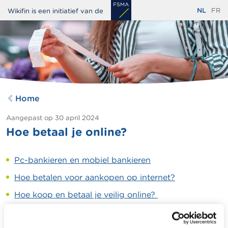
Overslaan
NL
FR
Wikifin is een initiatief van de
en
naar
de
inhoud
gaan
Home
Aangepast op
30 april 2024
Hoe betaal je online?
Pc-bankieren en mobiel bankieren
Hoe betalen voor aankopen op internet?
Hoe koop en betaal je veilig online?
Kopen op een website buiten de Europese Unie kan
duur zijn