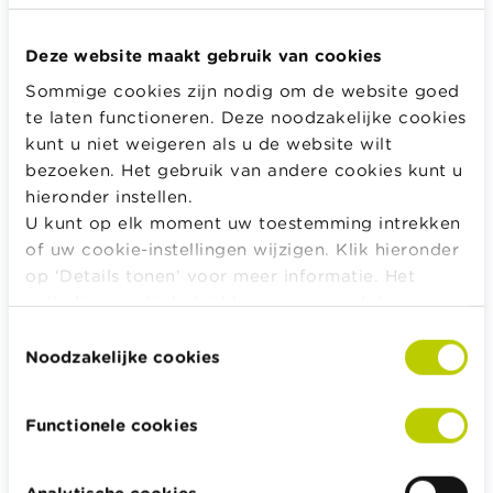
Kopen en verkopen via online veiling- en
zoekertjessites
Deze website maakt gebruik van cookies
Sommige cookies zijn nodig om de website goed
Checklist - Veilig online shoppen
te laten functioneren. Deze noodzakelijke cookies
kunt u niet weigeren als u de website wilt
bezoeken. Het gebruik van andere cookies kunt u
Alle rekentools, checklists en meer
hieronder instellen.
Budget, betalen, lenen en verzekeren
U kunt op elk moment uw toestemming intrekken
Familie
of uw cookie-instellingen wijzigen. Klik hieronder
Sparen en beleggen
op ‘Details tonen’ voor meer informatie. Het
volledige cookiebeleid kan u
hier
raadplegen.
Erven
Toestemmingsselectie
Pensioen en pensioenvoorbereiding
Noodzakelijke cookies
Belasting, werk en inkomen
Woning en hypothecaire lening
Functionele cookies