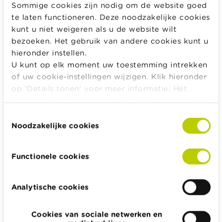
Reken even mee …
Sommige cookies zijn nodig om de website goed
te laten functioneren. Deze noodzakelijke cookies
kunt u niet weigeren als u de website wilt
bezoeken. Het gebruik van andere cookies kunt u
hieronder instellen.
U kunt op elk moment uw toestemming intrekken
of uw cookie-instellingen wijzigen. Klik hieronder
Gelieve
marketingcookies te accepteren
op ‘Details tonen’ voor meer informatie. Het
om deze inhoud te bekijken.
volledige cookiebeleid kan u
hier
raadplegen.
Toestemmingsselectie
Noodzakelijke cookies
Functionele cookies
VOORBEELD 1
VOORBEELD 2
Analytische cookies
JE HEBT IN EEN
JE HEBT IN EEN
AMERIKAANSE
AMERIKAANSE
WEBSHOP EEN
WEBSHOP EEN
Cookies van sociale netwerken en
BOUWDOOS GEKOCHT
BOUWDOOS GEKOCHT