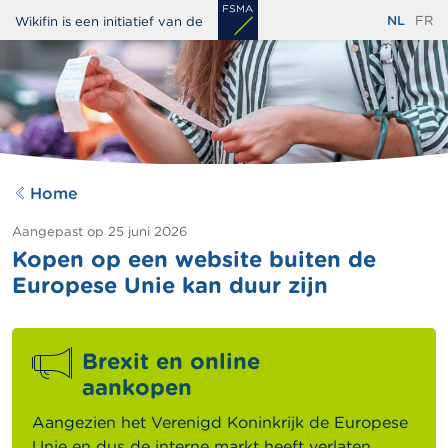
Overslaan
NL
FR
Wikifin is een initiatief van de
en
naar
de
inhoud
gaan
Home
Aangepast op
25 juni 2026
Kopen op een website buiten de
Europese Unie kan duur zijn
Brexit en online
aankopen
Aangezien het Verenigd Koninkrijk de Europese
Unie en dus de interne markt heeft verlaten,