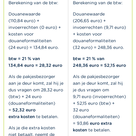
Berekening van de btw:
Berekening van de btw:
Douanewaarde
Douanewaarde
(110,84 euro) +
(206,65 euro) +
invoerrechten (0 euro) +
invoerrechten (9,71 euro)
kosten voor
+ kosten voor
douaneformaliteiten
douaneformaliteiten
(24 euro) = 134,84 euro.
(32 euro) = 248,36 euro.
btw = 21 % van
btw = 21 % van
134,84 euro = 28,32 euro
248,36 euro = 52,15 euro
Als de pakjesbezorger
Als de pakjesbezorger
aan je deur komt, zal hij je
aan je deur komt, zal hij
dus vragen om 28,32 euro
je dus vragen om
(btw) + 24 euro
9,71 euro (invoerrechten)
(douaneformaliteiten)
+ 52,15 euro (btw) +
=
52,32 euro
32 euro
extra
kosten
te betalen.
(douaneformaliteiten)
= 93,86
euro extra
Als je die extra kosten
kosten
te betalen.
niet betaalt, neemt de