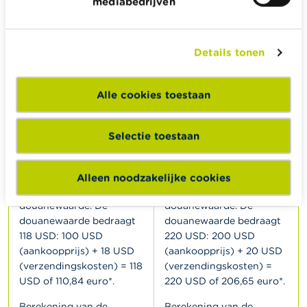
mediabedrijven
VOOR
100 USD
. DE
VOOR
200 USD
. DE
VERKOPER DOET EEN
VERKOPER DOET EEN
BEROEP OP EEN
BEROEP OP EEN
Details tonen
KOERIERSDIENST DIE
18
KOERIERSDIENST DIE
20
USD
USD
VERZENDINGSKOSTEN
VERZENDINGSKOSTEN
Alle cookies toestaan
AANREKENT.
AANREKENT.
1. Invoerrechten
1. Invoerrechten
Selectie toestaan
De invoerrechten voor
De invoerrechten voor
speelgoed uit de VS
speelgoed uit de VS
Alleen noodzakelijke cookies
bedragen 4,7 % van de
bedragen 4,7 % van de
douanewaarde. De
douanewaarde. De
douanewaarde bedraagt
douanewaarde bedraagt
118 USD: 100 USD
220 USD: 200 USD
(aankoopprijs) + 18 USD
(aankoopprijs) + 20 USD
(verzendingskosten) = 118
(verzendingskosten) =
USD of 110,84 euro*.
220 USD of 206,65 euro*.
Berekening van de
Berekening van de