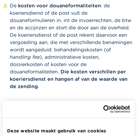
De
kosten voor douaneformaliteiten
: de
koeriersdienst of de post vult de
douaneformulieren in, int de invoerrechten, de btw
en de accijnzen en stort die door aan de overheid.
De koeriersdienst of de post rekent daarvoor een
vergoeding aan, die met verschillende benamingen
wordt aangeduid: behandelingskosten (of
handling fee
), administratieve kosten,
dossierkosten of kosten voor de
douaneformaliteiten.
Die kosten verschillen per
koeriersdienst en hangen af van de waarde van
de zending
.
Hoeveel bedragen de extra kosten?
We gebruiken als voorbeeld de aankoop van een
bouwdoos voor het feest van je kind. De berekening
Deze website maakt gebruik van cookies
zal afhangen van de aankoopprijs van de bouwdoos.