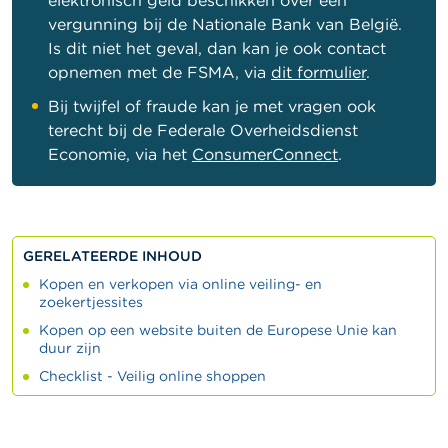
elektronisch geld beschikken over een
vergunning bij de Nationale Bank van België.
Is dit niet het geval, dan kan je ook contact
opnemen met de FSMA, via
dit formulier
.
Bij twijfel of fraude kan je met vragen ook
terecht bij de Federale Overheidsdienst
Economie, via het
Consumer
Connect
.
GERELATEERDE INHOUD
Kopen en verkopen via online veiling- en
zoekertjessites
Kopen op een website buiten de Europese Unie kan
duur zijn
Checklist - Veilig online shoppen