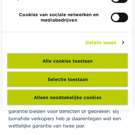
die het remvermogen verminderen, speelgoed met
een toxische coating, parfums die irriterende
Cookies van sociale netwerken en
stoffen bevatten …
mediabedrijven
De douane kan je aankoop onderscheppen en
daarna vernietigen: je krijgt je bestelling niet in
handen, terwijl je er wel voor hebt betaald.
Details tonen
De betrokken merken betalen de kosten voor het
onderscheppen en vernietigen van
Alle cookies toestaan
namaakproducten, maar kunnen je daarna wel een
rekening sturen om de vernietigingskosten te
Selectie toestaan
recupereren.
Heb je een namaakproduct ondanks alle controles
toch ontvangen, maar gaat het daarna stuk? Weet
Alleen noodzakelijke cookies
dan dat malafide verkopers vaak geen enkele
garantie bieden voor defecten of gebreken. Bij
bonafide verkopers heb je daarentegen wel een
wettelijke garantie van twee jaar.