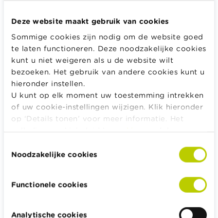
Betrouwbaarheid van de website
Deze website maakt gebruik van cookies
Namaakproducten vind je doorgaans op dubieuze
Sommige cookies zijn nodig om de website goed
websites. Zie je geen contactgegevens? Staat de
te laten functioneren. Deze noodzakelijke cookies
website vol spelfouten? Is er nergens sprake van
kunt u niet weigeren als u de website wilt
de wettelijke garantie of het herroepingsrecht van
bezoeken. Het gebruik van andere cookies kunt u
veertien dagen? Stel je dan zeker vragen bij de
hieronder instellen.
echtheid van het product. En besef dat zelfs een
U kunt op elk moment uw toestemming intrekken
officiële foto geen garantie is dat het om een
of uw cookie-instellingen wijzigen. Klik hieronder
officieel product gaat.
op ‘Details tonen’ voor meer informatie. Het
volledige cookiebeleid kan u
hier
raadplegen.
De risico’s van de aankoop van namaak
Toestemmingsselectie
kunnen je duur komen te staan.
Noodzakelijke cookies
De kwaliteit van namaakproducten kan een gevaar
zijn voor je veiligheid of je gezondheid. Denk
Functionele cookies
bijvoorbeeld aan geneesmiddelen die je kwaal niet
behandelen of zelfs nog erger maken, remblokjes
Analytische cookies