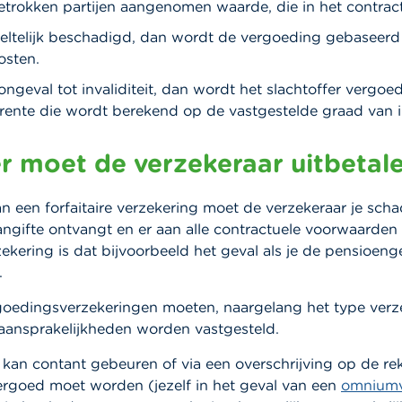
trokken partijen aangenomen waarde, die in het contract
deeltelijk beschadigd, dan wordt de vergoeding gebaseer
osten.
ongeval tot invaliditeit, dan wordt het slachtoffer vergoe
e rente die wordt berekend op de vastgestelde graad van in
 moet de verzekeraar uitbetal
an een forfaitaire verzekering moet de verzekeraar je scha
angifte ontvangt en er aan alle contractuele voorwaarden i
ekering is dat bijvoorbeeld het geval als je de pensioen
.
goedingsverzekeringen moeten, naargelang het type verz
aansprakelijkheden worden vastgesteld.
 kan contant gebeuren of via een overschrijving op de r
ergoed moet worden (jezelf in het geval van een
omniumv