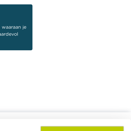
s waaraan je
aardevol