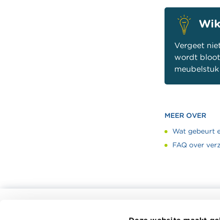
Wik
Vergeet niet
wordt bloot
meubelstuk 
MEER OVER
Wat gebeurt er
FAQ over ver
Alle rekentools, checklists en meer
Deze website maakt ge