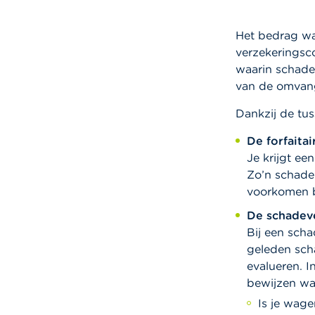
Het bedrag waa
verzekeringsc
waarin schade 
van de omvan
Dankzij de tus
De forfaita
Je krijgt ee
Zo’n schadel
voorkomen 
De schadev
Bij een sch
geleden scha
evalueren. I
bewijzen wat
Is je wag