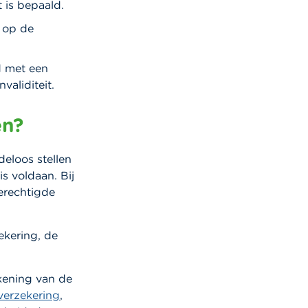
 is bepaald.
d op de
d met een
validiteit.
en?
deloos stellen
s voldaan. Bij
gerechtigde
ekering, de
ekening van de
erzekering
,