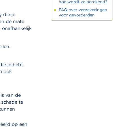
hoe wordt ze berekend?
FAQ over verzekeringen
 die je
voor gevorderden
van de mate
, onafhankelijk
llen.
ie je hebt.
n ook
is van de
e schade te
 kunnen
seerd op een