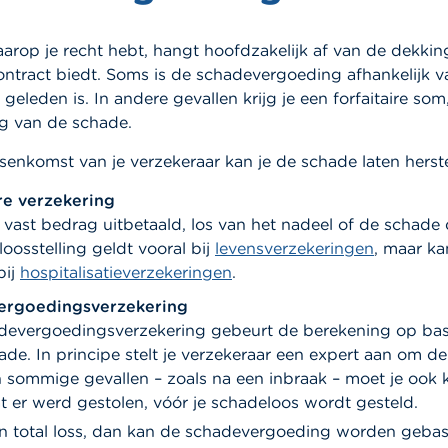
rop je recht hebt, hangt hoofdzakelijk af van de dekking
ontract biedt. Soms is de schadevergoeding afhankelijk 
geleden is. In andere gevallen krijg je een forfaitaire som
g van de schade.
senkomst van je verzekeraar kan je de schade laten herste
ire verzekering
n vast bedrag uitbetaald, los van het nadeel of de schade d
oosstelling geldt vooral bij
levensverzekeringen
, maar ka
bij
hospitalisatieverzekeringen
.
ergoedingsverzekering
adevergoedingsverzekering gebeurt de berekening op bas
de. In principe stelt je verzekeraar een expert aan om d
n sommige gevallen – zoals na een inbraak – moet je ook
 er werd gestolen, vóór je schadeloos wordt gesteld.
en total loss, dan kan de schadevergoeding worden geba