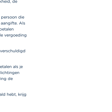
kheid, de
 persoon die
aangifte. Als
betalen
de vergoeding
g verschuldigd
talen als je
lichtingen
ring de
ld hebt, krijg