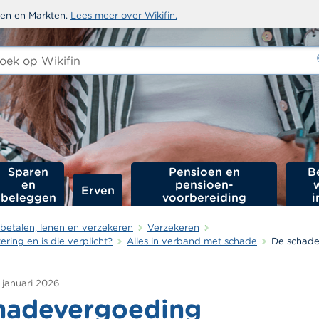
sten en Markten.
Lees meer over Wikifin.
ken
-
Sparen
Pensioen en
B
en
pensioen­
Erven
beleggen
voorbereiding
i
betalen, lenen en verzekeren
Verzekeren
ering en is die verplicht?
Alles in verband met schade
De schad
 januari 2026
hadevergoeding