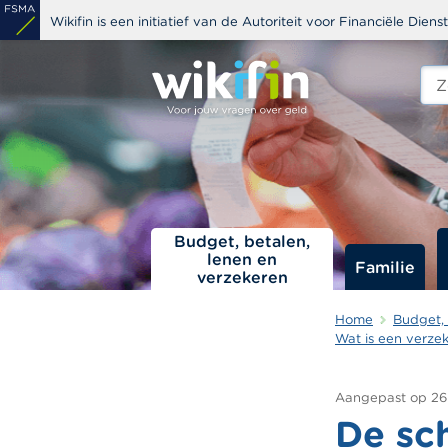
Overslaan
Wikifin is een initiatief van de Autoriteit voor Financiële Dien
en
naar
Zoe
edit
de
s
inhoud
gaan
Budget, betalen,
lenen en
Familie
verzekeren
Home
Budget, 
Wat is een verzek
Aangepast op
26
De sc