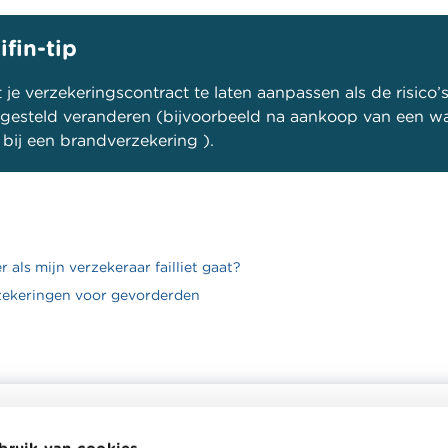
ifin-tip
 je verzekeringscontract te laten aanpassen als de risico’
gesteld veranderen (bijvoorbeeld na aankoop van een w
bij een brandverzekering ).
 als mijn verzekeraar failliet gaat?
zekeringen voor gevorderden
bruik van cookies