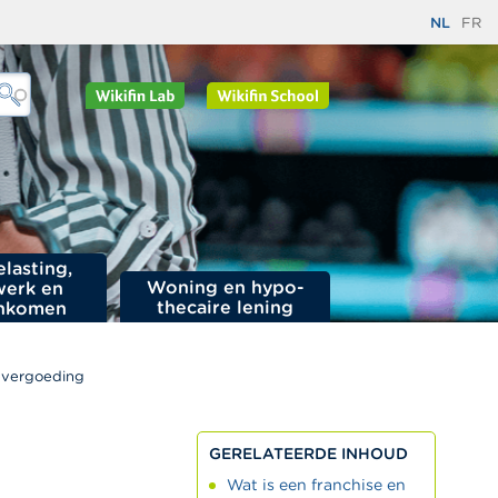
NL
FR
elasting,
Woning en hypo­
werk en
thecaire lening
nkomen
evergoeding
GERELATEERDE INHOUD
Wat is een franchise en