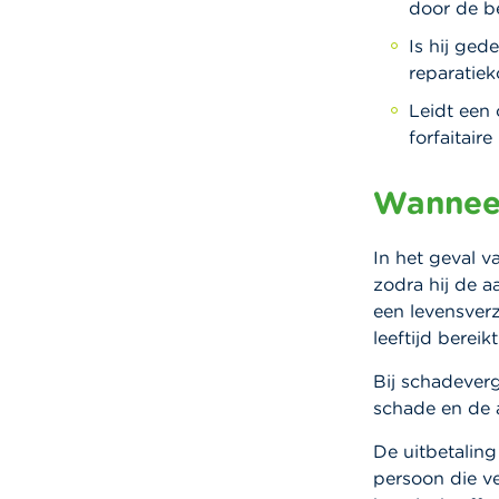
door de be
Is hij ge
reparatiek
Leidt een 
forfaitair
Wanneer
In het geval v
zodra hij de a
een levensverz
leeftijd bereikt
Bij schadever
schade en de 
De uitbetaling
persoon die v