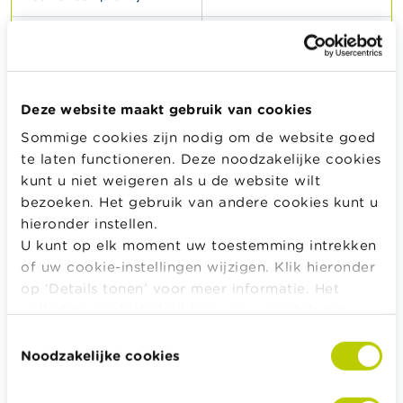
Financieel vermogen
Andere schulden
Effecten: aandelen,
Nog niet betaalde
obligaties …
facturen, nog terug te
Deze website maakt gebruik van cookies
betalen bedrag van
autolening of
Sommige cookies zijn nodig om de website goed
consumentenkrediet
te laten functioneren. Deze noodzakelijke cookies
kunt u niet weigeren als u de website wilt
Kapitaal
bezoeken. Het gebruik van andere cookies kunt u
levensverzekering(en)
hieronder instellen.
U kunt op elk moment uw toestemming intrekken
Geld op
of uw cookie-instellingen wijzigen. Klik hieronder
zichtrekening(en),
op ‘Details tonen’ voor meer informatie. Het
spaarrekening(en),
volledige cookiebeleid kan u
hier
raadplegen.
termijnrekening(en)
Toestemmingsselectie
Noodzakelijke cookies
Andere bezittingen
Auto(‘s), moto('s) …