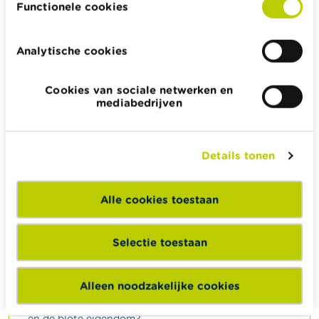
Functionele cookies
Meubelen
Analytische cookies
Kunstwerken, juwelen …
Ziekenhuis- en
dokterskosten
Cookies van sociale netwerken en
mediabedrijven
Andere (nog te
Begrafeniskosten
verwachten inkomsten)
Sommige
schenkingen
in
Details tonen
de drie jaar vóór het
overlijden
Alle cookies toestaan
Selectie toestaan
GERELATEERDE INHOUD
Hoe berekent de fiscus de waarde van vruchtgebruik
Alleen noodzakelijke cookies
en de blote eigendom?
Hoe berekent de fiscus de waarde van vruchtgebruik
en de blote eigendom?