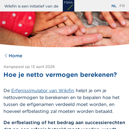
Overslaan
NL
FR
Wikifin is een initiatief van de
en
naar
de
inhoud
gaan
Home
Aangepast op
13 april 2026
Hoe je netto vermogen berekenen?
De
Erfenissimulator van Wikifin
helpt je om je
nettovermogen te berekenen en te bepalen hoe het
tussen de erfgenamen verdeeld moet worden, en
hoeveel erfbelasting zal moeten worden betaald.
De erfbelasting of het bedrag aan successierechten