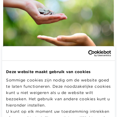
Voor roerende goederen
Deze website maakt gebruik van cookies
Een roerend goed is een goed dat kan bewegen of
Sommige cookies zijn nodig om de website goed
dat verplaatst kan worden: een auto, een tafel,
te laten functioneren. Deze noodzakelijke cookies
juwelen, een kunstwerk, een boek, geld enz.
kunt u niet weigeren als u de website wilt
Bij een schenking van roerende goederen: voor een
bezoeken. Het gebruik van andere cookies kunt u
schenking van roerende goederen via een notariële
hieronder instellen.
akte, geldt dezelfde procedure als voor onroerende
U kunt op elk moment uw toestemming intrekken
goederen. Als je een schenking van roerende