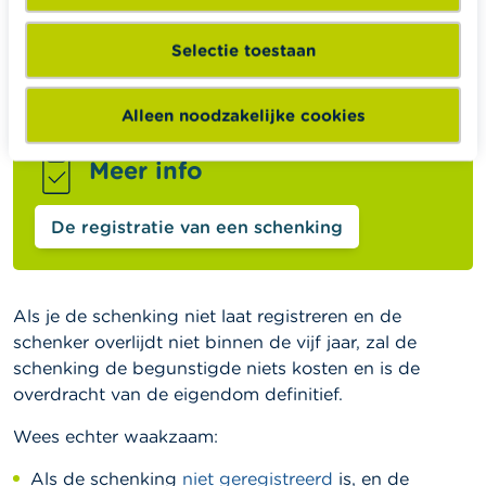
schenking bepaalde lasten en voorwaarden, dan is
een bezoek bij de notaris zeker aan te raden. Schenk
Selectie toestaan
je met “voorbehoud van vruchtgebruik”, dan is een
schenking via een notariële akte trouwens verplicht.
Alleen noodzakelijke cookies
Meer info
De registratie van een schenking
Als je de schenking niet laat registreren en de
schenker overlijdt niet binnen de vijf jaar, zal de
schenking de begunstigde niets kosten en is de
overdracht van de eigendom definitief.
Wees echter waakzaam:
Als de schenking
niet geregistreerd
is, en de