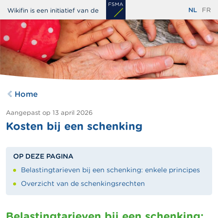
Overslaan
NL
FR
Wikifin is een initiatief van de
en
naar
de
inhoud
gaan
Home
Aangepast op
13 april 2026
Kosten bij een schenking
OP DEZE PAGINA
Belastingtarieven bij een schenking: enkele principes
Overzicht van de schenkingsrechten
Belastingtarieven bij een schenking: