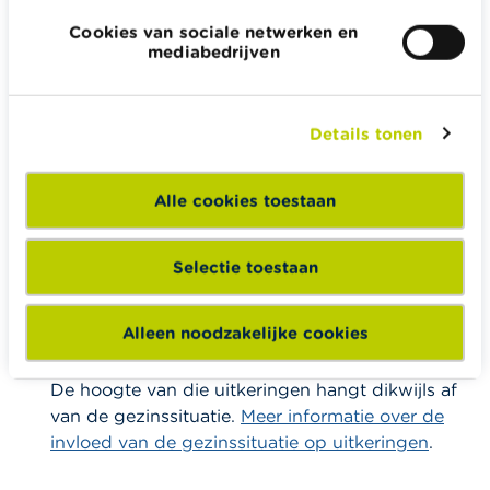
in plaats van twee afzonderlijke. Als één van de
Cookies van sociale netwerken en
partners geen of een heel laag eigen inkomen
mediabedrijven
heeft, levert trouwen of wettelijk samenwonen
een belastingvoordeel op. Dat voordeel is er niet
voor feitelijk samenwonenden. Zij moeten ook
Details tonen
twee afzonderlijke aangiftes indienen.
Meer informatie over de
gevolgen voor jullie
Alle cookies toestaan
belastingen
.
Selectie toestaan
Hoe zit het met werkloosheidsuitkering,
vergoedingen wegens arbeidsongeschiktheid
Alleen noodzakelijke cookies
en andere sociale uitkeringen?
De hoogte van die uitkeringen hangt dikwijls af
van de gezinssituatie.
Meer informatie over de
invloed van de gezinssituatie op uitkeringen
.