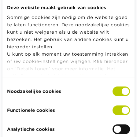
sterft of wanneer partners uit elkaar gaan, zijn er
Deze website maakt gebruik van cookies
grote verschillen tussen de huwelijksstelsels. De
Sommige cookies zijn nodig om de website goed
drie stelsels zijn het wettelijk
te laten functioneren. Deze noodzakelijke cookies
gemeenschapsstelsel, het stelsel van scheiding
kunt u niet weigeren als u de website wilt
van goederen en de algehele gemeenschap.
bezoeken. Het gebruik van andere cookies kunt u
Bekijk de gevolgen van de keuze voor het een of
hieronder instellen.
ander stelsel en neem een bewuste beslissing.
U kunt op elk moment uw toestemming intrekken
Meer informatie over de
huwelijksstelsels
.
of uw cookie-instellingen wijzigen. Klik hieronder
op ‘Details tonen’ voor meer informatie. Het
Aarzel niet om advies in te winnen bij een expert
volledige cookiebeleid kan u
hier
raadplegen.
ter zake, bijvoorbeeld een notaris of een
Toestemmingsselectie
advocaat.
Noodzakelijke cookies
Trouwen of samenwonen heeft fiscale
Functionele cookies
gevolgen
Als jullie trouwen of wettelijk samenwonen,
Analytische cookies
moeten jullie één enkele belastingaangifte doen