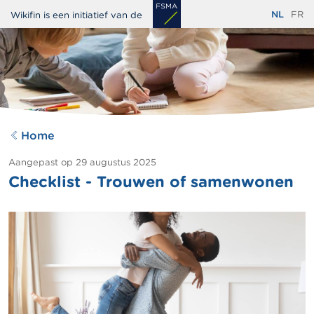
Overslaan
NL
FR
Wikifin is een initiatief van de
en
naar
de
inhoud
gaan
Home
Aangepast op
29 augustus 2025
Checklist - Trouwen of samenwonen