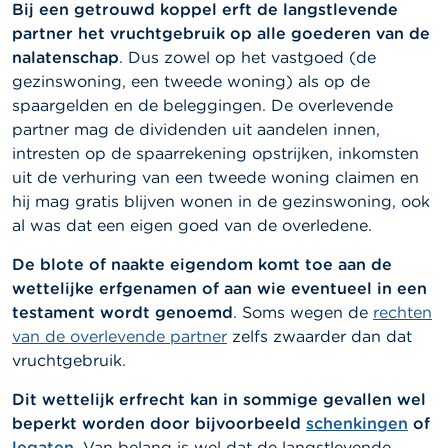
Bij een getrouwd koppel erft de langstlevende
partner het vruchtgebruik op alle goederen van de
nalatenschap
. Dus zowel op het vastgoed (de
gezinswoning, een tweede woning) als op de
spaargelden en de beleggingen. De overlevende
partner mag de dividenden uit aandelen innen,
intresten op de spaarrekening opstrijken, inkomsten
uit de verhuring van een tweede woning claimen en
hij mag gratis blijven wonen in de gezinswoning, ook
al was dat een eigen goed van de overledene.
De blote of naakte eigendom komt toe aan de
wettelijke erfgenamen of aan wie eventueel in een
testament wordt genoemd
. Soms wegen de
rechten
van de overlevende partner
zelfs zwaarder dan dat
vruchtgebruik.
Dit wettelijk erfrecht kan in sommige gevallen wel
beperkt worden door bijvoorbeeld
schenkingen
of
legaten
. Van belang is wel dat de langstlevende