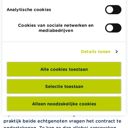
gemeenschappelijke rekening. Of aan sommige
Analytische cookies
schulden, gemaakt met het oog op de
gezinsbehoeften zoals voor de aankoop van een
Cookies van sociale netwerken en
wasmachine. Die hebben ze dan in "onverdeeldheid".
mediabedrijven
Dat betekent dat ze nog moeten worden verdeeld of
toegewezen aan een van de partners.
Details tonen
Het stelsel van de algehele
gemeenschap
Alle cookies toestaan
In dit stelsel is alles gemeenschappelijk. Ongeacht de
wijze of het tijdstip waarop de goederen verkregen
Selectie toestaan
worden, behoren ze steeds toe aan beide
huwelijkspartners. Bij ontbinding van het stelsel door
echtscheiding of overlijden, wordt alles verdeeld.
Alleen noodzakelijke cookies
Bij het afsluiten van een lening zal de bank in de
praktijk beide echtgenoten vragen het contract te
ondertekenen. Ze kan ze dan allebei aanspreken.