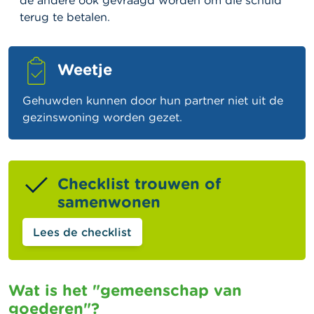
de andere ook gevraagd worden om die schuld
terug te betalen.
Weetje
Gehuwden kunnen door hun partner niet uit de
gezinswoning worden gezet.
Checklist trouwen of
samenwonen
Lees de checklist
Wat is het "gemeenschap van
goederen"?