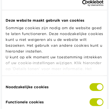
Dit alles kan wel getemperd worden bij de
notaris.
Z
o kan de notaris voorstellen om een
verrekenbeding toe te voegen aan de
Deze website maakt gebruik van cookies
overeenkomst.
Meer informatie hierover vind je in
Sommige cookies zijn nodig om de website goed
deze infofiche van notaris.be.
te laten functioneren. Deze noodzakelijke cookies
kunt u niet weigeren als u de website wilt
bezoeken. Het gebruik van andere cookies kunt u
Weetje
hieronder instellen.
U kunt op elk moment uw toestemming intrekken
De pure verdeling in het kader van een huwelijk
of uw cookie-instellingen wijzigen. Klik hieronder
met scheiding van goederen kan worden
op ‘Details tonen’ voor meer informatie. Het
genuanceerd via een notariële akte.
volledige cookiebeleid kan u
hier
raadplegen.
Toestemmingsselectie
Noodzakelijke cookies
Een scheiding van goederen betekent overigens niet
dat de echtgenoten samen geen bezittingen of
schulden kunnen hebben. Denk maar aan de woning
Functionele cookies
die ze samen kochten of aan het geld op een