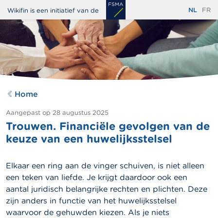
Overslaan
NL
FR
Wikifin is een initiatief van de
en
naar
de
inhoud
gaan
Home
Aangepast op
28 augustus 2025
Trouwen. Financiële gevolgen van de
keuze van een huwelijksstelsel
Elkaar een ring aan de vinger schuiven, is niet alleen
een teken van liefde. Je krijgt daardoor ook een
aantal juridisch belangrijke rechten en plichten. Deze
zijn anders in functie van het huwelijksstelsel
waarvoor de gehuwden kiezen. Als je niets