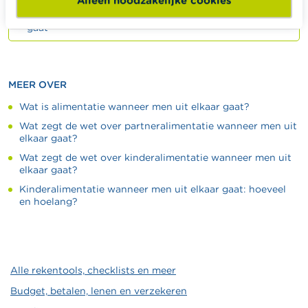
Alleen noodzakelijke cookies
FAQ De verdeling van de bezittingen als men uit elkaar
gaat
MEER OVER
Wat is alimentatie wanneer men uit elkaar gaat?
Wat zegt de wet over partneralimentatie wanneer men uit
elkaar gaat?
Wat zegt de wet over kinderalimentatie wanneer men uit
elkaar gaat?
Kinderalimentatie wanneer men uit elkaar gaat: hoeveel
en hoelang?
Alle rekentools, checklists en meer
Budget, betalen, lenen en verzekeren