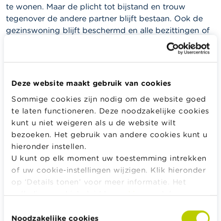
te wonen. Maar de plicht tot bijstand en trouw
tegenover de andere partner blijft bestaan. Ook de
gezinswoning blijft beschermd en alle bezittingen of
schulden die ze samen verwierven, zijn nog steeds
gemeenschappelijk. Bovendien blijven ze elkaars
erfgenaam zolang het huwelijk niet ontbonden is. Dat
is zeker een aandachtspunt voor mensen die jaren
Deze website maakt gebruik van cookies
gescheiden leven. In zekere zin nemen ze een risico.
Sommige cookies zijn nodig om de website goed
te laten functioneren. Deze noodzakelijke cookies
kunt u niet weigeren als u de website wilt
Weetje
bezoeken. Het gebruik van andere cookies kunt u
hieronder instellen.
Een feitelijke scheiding ontheft de partners niet
U kunt op elk moment uw toestemming intrekken
om voor mekaar te blijven zorgen. Ook het
of uw cookie-instellingen wijzigen. Klik hieronder
erfrecht dat van toepassing is op gehuwden,
op ‘Details tonen’ voor meer informatie. Het
blijft geldig.
volledige cookiebeleid kan u
hier
raadplegen.
Toestemmingsselectie
Noodzakelijke cookies
Het is bij elke scheiding tussen partners cruciaal dat