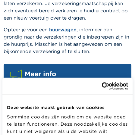
laten verzekeren. Je verzekeringsmaatschappij kan
zich eventueel bereid verklaren je huidig contract op
een nieuw voertuig over te dragen.
Opteer je voor een
huurwagen
, informeer dan
grondig naar de verzekeringen die inbegrepen zijn in
de huurprijs. Misschien is het aangewezen om een
bijkomende verzekering af te sluiten.
Meer info
Autoverzekeringen en de aangeboden dekkingen
Deze website maakt gebruik van cookies
Ziekte - opname in het ziekenhuis
Sommige cookies zijn nodig om de website goed
te laten functioneren. Deze noodzakelijke cookies
Een ongeval is snel gebeurd. Of misschien raak je wel
kunt u niet weigeren als u de website wilt