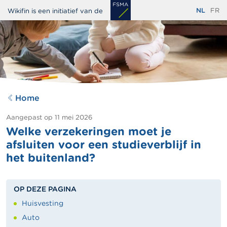
Overslaan
NL
FR
Wikifin is een initiatief van de
en
naar
de
inhoud
gaan
Home
Aangepast op
11 mei 2026
Welke verzekeringen moet je
afsluiten voor een studieverblijf in
het buitenland?
OP DEZE PAGINA
Huisvesting
Auto