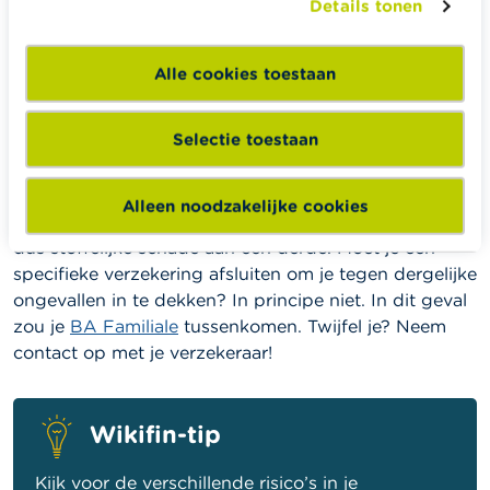
Details tonen
"
bijstandsverzekering
" af te sluiten.
Die dekt
bijvoorbeeld je eventuele kosten voor repatriëring.
Een dergelijke dekking kan ook eventueel vervat
Alle cookies toestaan
zitten in het verzekeringspakket dat je via je
kredietkaart wordt aangeboden.
Selectie toestaan
Schade aan derden
Alleen noodzakelijke cookies
Stel: je rijdt met je fiets tegen een auto en veroorzaakt
dus stoffelijke schade aan een derde. Moet je een
specifieke verzekering afsluiten om je tegen dergelijke
ongevallen in te dekken? In principe niet.
In dit geval
zou je
BA Familiale
tussenkomen. Twijfel je? Neem
contact op met je verzekeraar!
Wikifin-tip
Kijk voor de verschillende risico’s in je