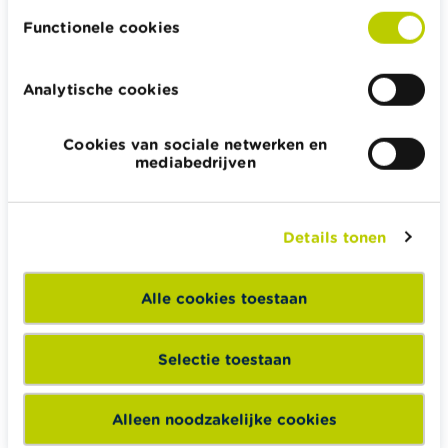
Erven
Functionele cookies
Pensioen en pensioenvoorbereiding
Belasting, werk en inkomen
Analytische cookies
Woning en hypothecaire lening
Cookies van sociale netwerken en
mediabedrijven
Wikifin.be helpt je bij financiële beslissingen. Ze stelt gratis
betrouwbare en handige informatie ter beschikking,
Details tonen
onafhankelijk van private financiële spelers.
Lees meer over Wikifin
Alle cookies toestaan
Selectie toestaan
Wikifin School biedt gratis en heel divers pedagogisch
lesmateriaal en opleidingen aan leerkrachten om hen te
Alleen noodzakelijke cookies
ondersteunen bij hun lessen financiële educatie.