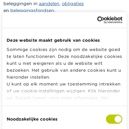
beleggingen in
aandelen
,
obligaties
en
beleggingsfondsen
.
Een eigen woning is eveneens een belangrijk element
in die vierde pijler.
Deze website maakt gebruik van cookies
Weetje
Sommige cookies zijn nodig om de website goed
te laten functioneren. Deze noodzakelijke cookies
Wie op pensioengerechtigde leeftijd eigenaar is
kunt u niet weigeren als u de website wilt
van zijn woning, heeft heel wat minder kosten.
bezoeken. Het gebruik van andere cookies kunt u
hieronder instellen.
U kunt op elk moment uw toestemming intrekken
of uw cookie-instellingen wijzigen. Klik hieronder
Alle rekentools, checklists en meer
op ‘Details tonen’ voor meer informatie. Het
volledige cookiebeleid kan u
hier
raadplegen.
Budget, betalen, lenen en verzekeren
Toestemmingsselectie
Familie
Noodzakelijke cookies
Sparen en beleggen