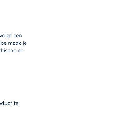
 volgt een
Hoe maak je
thische en
oduct te