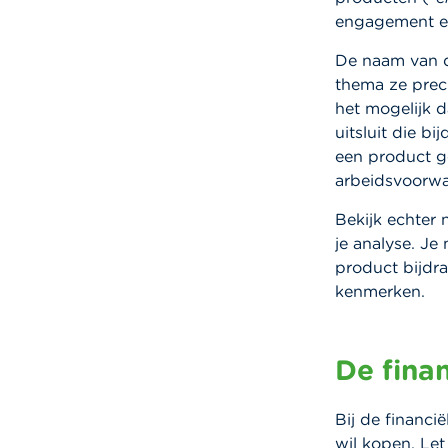
engagement en
De naam van 
thema ze prec
het mogelijk d
uitsluit die b
een product ge
arbeidsvoorwaa
Bekijk echter 
je analyse. J
product bijdr
kenmerken.
De fina
Bij de financi
wil kopen. Let