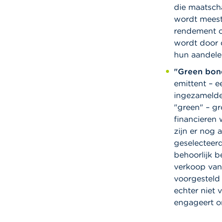
die maatscha
wordt meesta
rendement o
wordt door 
hun aandelen
"Green bond
emittent – 
ingezamelde
"green" – gr
financieren
zijn er nog
geselecteer
behoorlijk b
verkoop van
voorgesteld 
echter niet 
engageert om