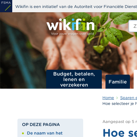
Overslaan
Wikifin is een initiatief van de Autoriteit voor Financiële Dien
en
naar
Zoe
edit
de
s
inhoud
gaan
Budget, betalen,
lenen en
Familie
verzekeren
Home
Sparen 
Hoe selecteer je 
Aangepast op
5 
OP DEZE PAGINA
Hoe se
De naam van het