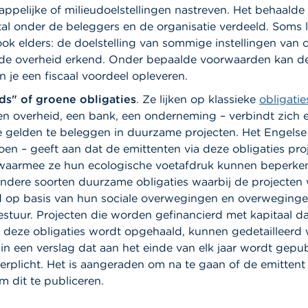
ppelijke of milieudoelstellingen nastreven. Het behaald
l onder de beleggers en de organisatie verdeeld. Soms l
ok elders: de doelstelling van sommige instellingen van
de overheid erkend. Onder bepaalde voorwaarden kan d
 je een fiscaal voordeel opleveren.
s" of groene obligaties
.
Ze
lijken op klassieke
obligatie
een overheid, een bank, een onderneming – verbindt zich 
 gelden te beleggen in duurzame projecten. Het Engels
oen – geeft aan dat de emittenten via deze obligaties pro
 waarmee ze hun ecologische voetafdruk kunnen beperke
 andere soorten duurzame obligaties waarbij de projecte
d op basis van hun sociale overwegingen en overweging
estuur. Projecten die worden gefinancierd met kapitaal da
 deze obligaties wordt opgehaald, kunnen gedetailleerd
in een verslag dat aan het einde van elk jaar wordt gepubl
verplicht. Het is aangeraden om na te gaan of de emittent
 dit te publiceren.