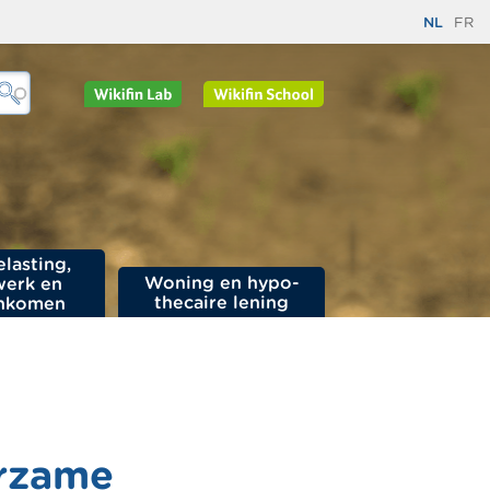
NL
FR
elasting,
Woning en hypo­
werk en
thecaire lening
nkomen
urzame