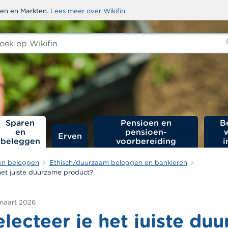
sten en Markten.
Lees meer over Wikifin.
ken
-
Sparen
Pensioen en
B
en
pensioen­
Erven
beleggen
voorbereiding
i
en beleggen
Ethisch/duurzaam beleggen en bankieren
het juiste duurzame product?
maart 2026
lecteer je het juiste du