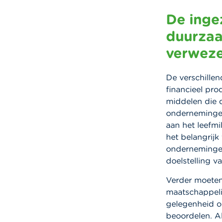
De inge
duurzaa
verweze
De verschillen
financieel pro
middelen die d
ondernemingen 
aan het leefmi
het belangrijk
ondernemingen
doelstelling v
Verder moeten 
maatschappeli
gelegenheid o
beoordelen. A