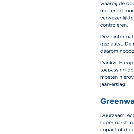
waarbij de do
mettertijd moe
verwezenlijkte
controleren.
Deze informati
geplaatst. De 
daarom noodzak
Dankzij Europe
toepassing op
moeten hierov
jaarverslag.
Greenwas
Duurzaam, ecol
supermarkt ma
impact of duu