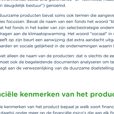
 deugdelijk bestuur") genoemd.
duurzame producten bevat soms ook termen die aangev
ies focussen. Bevat de naam van een fonds het woord "kl
at het fonds in het kader van zijn selectiestrategie onde
ijdragen aan de klimaatopwarming. Het woord "sociaal" i
eft op zijn beurt een aanwijzing dat extra aandacht uitg
rden en sociale gelijkheid in de ondernemingen waarin h
niet alleen de naam van de producten: dat is slechts de e
e moet ook de begeleidende documenten analyseren om te
aagt aan de verwezenlijking van de duurzame doelstellin
nciële kenmerken van het produ
ële kenmerken van het product bepaal je welk soort financ
 daarbij onder meer op de financiële risico’s die aan elk fi