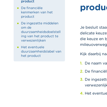
product
produ
De financiële
kenmerken van het
product
De ingezette middelen
Je besluit sta
om de
duurzaamheidsdoelstell
delicate keuz
ing van het product te
die keuze en b
verwezenlijken
milieuoverweg
Het eventuele
duurzaamheidslabel van
Kijk daarbij n
het product
De naam va
De financië
De ingezett
verwezenlij
Het eventue