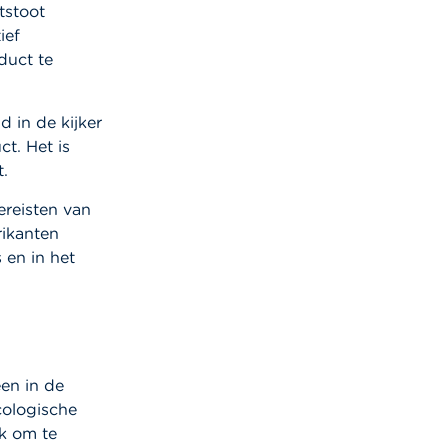
tstoot
ief
duct te
 in de kijker
t. Het is
.
ereisten van
rikanten
 en in het
en in de
cologische
jk om te