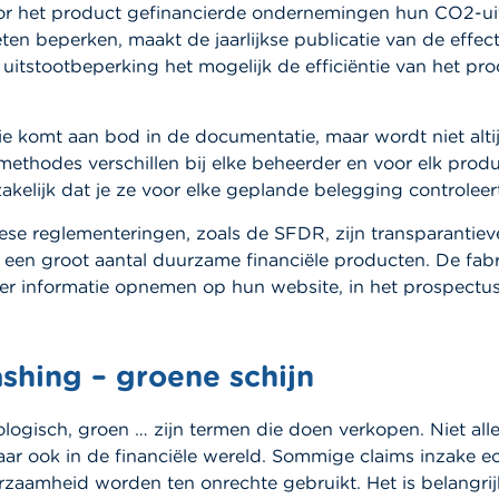
or het product gefinancierde ondernemingen hun CO2-ui
ten beperken, maakt de jaarlijkse publicatie van de effect
 uitstootbeperking het mogelijk de efficiëntie van het pro
e komt aan bod in de documentatie, maar wordt niet altijd
methodes verschillen bij elke beheerder en voor elk produc
elijk dat je ze voor elke geplande belegging controleert
se reglementeringen, zoals de SFDR, zijn transparantiev
 een groot aantal duurzame financiële producten. De fab
er informatie opnemen op hun website, in het prospectus
hing – groene schijn
ogisch, groen … zijn termen die doen verkopen. Niet alle
ar ook in de financiële wereld. Sommige claims inzake e
rzaamheid worden ten onrechte gebruikt. Het is belangri