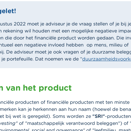
elet!
stus 2022 moet je adviseur je de vraag stellen of je bij j
 rekening wil houden met een mogelijke negatieve impa
en die door het financiële product worden gedaan. Die in
tueel een negatieve invloed hebben op mens, milieu of
j. De adviseur moet je ook vragen of je duurzame beleg
je portefeuille. Dat noemen we de “
duurzaamheidsvoork
 van het product
nciële producten of financiële producten met ten minste
merken kan je herkennen aan hun naam (hoewel de ben
et bij wet is geregeld). Soms worden ze
"SRI"
-producten
vesting"
of "maatschappelijk verantwoord beleggen") of 
nvironmental, social and governance"
of "leefmilieu, maat