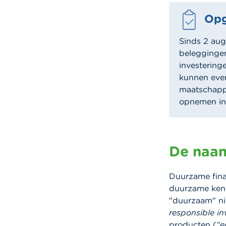
Opg
Sinds 2 augu
beleggingen
investering
kunnen even
maatschappi
opnemen in 
De naam
Duurzame fina
duurzame ken
"duurzaam" ni
responsible in
producten (
"e