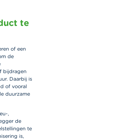
duct te
eren of een
 om de
e
f bijdragen
ur. Daarbij is
d of vooral
 de duurzame
eu-,
legger de
stellingen te
nisering
i
s,