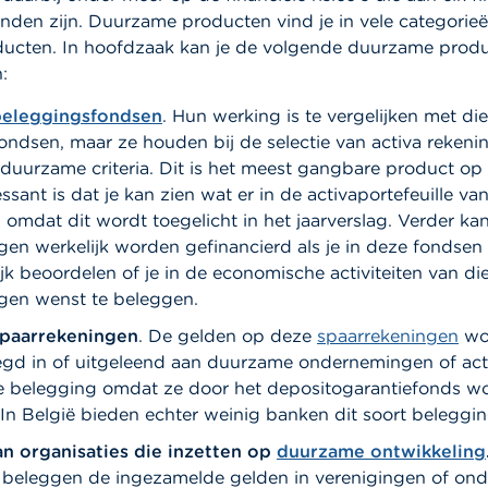
nden zijn. Duurzame producten vind je in vele categorie
oducten. In hoofdzaak kan je de volgende duurzame prod
:
beleggingsfondsen
. Hun werking is te vergelijken met die
ondsen, maar ze houden bij de selectie van activa rekeni
duurzame criteria.
Dit is het meest gangbare product op
essant is dat je kan zien wat er in de activaportefeuille van
 omdat dit wordt toegelicht in het jaarverslag. Verder kan
en werkelijk worden gefinancierd als je in deze fondsen 
jk beoordelen of je in de economische activiteiten van di
en wenst te beleggen.
paarrekeningen
. De gelden op deze
spaarrekeningen
wo
egd in of uitgeleend aan duurzame ondernemingen of acti
re belegging omdat ze door het depositogarantiefonds w
In België bieden echter weinig banken dit soort beleggin
n organisaties die inzetten op
duurzame ontwikkeling
s beleggen de ingezamelde gelden in verenigingen of o