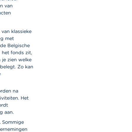
ën van
ucten
 van klassieke
ng met
 de Belgische
 het fonds zit,
 je zien welke
belegt. Zo kan
e
rden na
viteiten. Het
ordt
g aan.
.
Sommige
ndernemingen