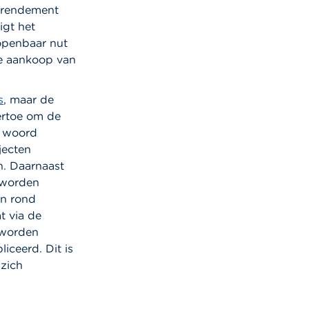
e rendement
igt het
 openbaar nut
e aankoop van
s
, maar de
ertoe om de
e woord
jecten
n. Daarnaast
n worden
en rond
t via de
 worden
iceerd. Dit is
 zich