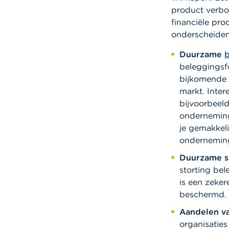
product verbo
financiële pr
onderscheiden
Duurzame
beleggingsf
bijkomende 
markt.
Inter
bijvoorbeeld
onderneming
je gemakkeli
onderneming
Duurzame s
storting bel
is een zeke
beschermd. 
Aandelen va
organisatie