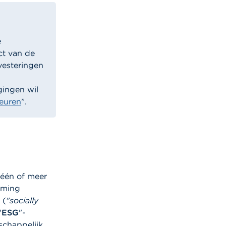
e
ct van de
vesteringen
gingen wil
euren
”.
 één of meer
aming
 (
"socially
"
ESG
"-
schappelijk