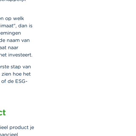
en op welk
imaat", dan is
rnemingen
n de naam van
aat naar
et investeert.
erste stap van
 zien hoe het
g of de ESG-
ct
ieel product je
nancieel