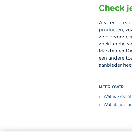
Check j
Als een persoo
producten, zoa
ze hiervoor e
zoekfunctie va
Markten en Di
een andere to
aanbieder hee
MEER OVER
Wat is kredie
Wat als je sla