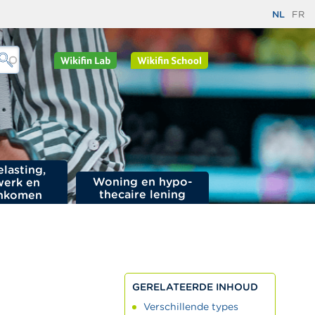
NL
FR
elasting,
Woning en hypo­
werk en
thecaire lening
nkomen
GERELATEERDE INHOUD
Verschillende types