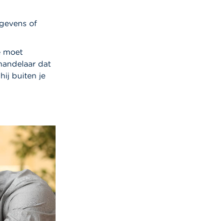
egevens of
e moet
handelaar dat
hij buiten je