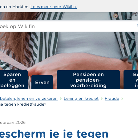
sten en Markten.
Lees meer over Wikifin.
ken
-
Sparen
Pensioen en
B
en
pensioen­
Erven
beleggen
voorbereiding
i
betalen, lenen en verzekeren
Lening en krediet
Fraude
je tegen kredietfraude?
februari 2026
escherm je je tegen