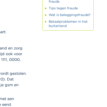
fraude
Tips tegen fraude
Wat is beleggingsfraude?
Betaalproblemen in het
buitenland
art.
mand en zorg
ijd ook voor
1111, ­0000,
 wordt gestolen.
70). Dat
 je gsm en
 met een
e eerst