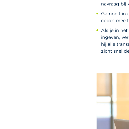
navraag bij 
Ga nooit in 
codes mee t
Als je in he
ingeven, ver
hij alle tran
zicht snel d