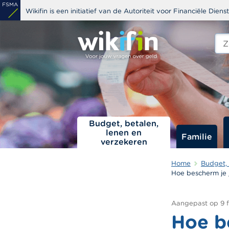
Overslaan
Wikifin is een initiatief van de Autoriteit voor Financiële Dien
en
naar
Zoe
edit
de
s
inhoud
gaan
Budget, betalen,
lenen en
Familie
verzekeren
Home
Budget, 
Hoe bescherm je 
Aangepast op
9 
Hoe b