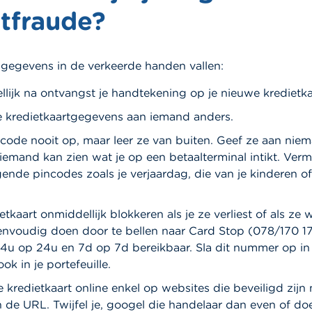
etfraude?
 gegevens in de verkeerde handen vallen:
lijk na ontvangst je handtekening op je nieuwe kredietka
je kredietkaartgegevens aan iemand anders.
incode nooit op, maar leer ze van buiten. Geef ze aan nie
iemand kan zien wat je op een betaalterminal intikt. Verm
ende pincodes zoals je verjaardag, die van je kinderen of 
ietkaart onmiddellijk blokkeren als je ze verliest of als ze
eenvoudig doen door te bellen naar Card Stop (078/170 1
4u op 24u en 7d op 7d bereikbaar. Sla dit nummer op in
ok in je portefeuille.
e kredietkaart online enkel op websites die beveiligd zijn
n de URL. Twijfel je, googel die handelaar dan even of do