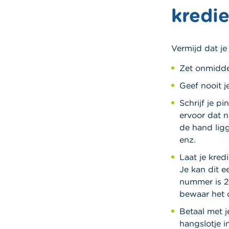
kredi
Vermijd dat je
Zet onmiddel
Geef nooit 
Schrijf je p
ervoor dat n
de hand ligg
enz.
Laat je kred
Je kan dit 
nummer is 2
bewaar het o
Betaal met j
hangslotje i