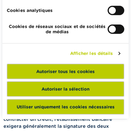
de certaines dettes contractées pour les besoins du
ménage, par exemple pour acheter une machine à
Cookies analytiques
laver. Ces dettes sont alors contractées en ‘indivision’,
ce qui signifie qu’elles doivent encore être réparties
Cookies de réseaux sociaux et de sociétés
entre les époux ou attribuées à l’un de ceux-ci.
de médias
Le régime de communauté
universelle
Afficher les détails
Dans ce régime, tous les biens des époux font partie
Autoriser tous les cookies
du patrimoine commun. Peu importe la façon
d’acquisition et le moment, ils appartiennent toujours
aux deux époux. En cas de dissolution de ce régime
Autoriser la sélection
par un divorce ou un décès, tout sera partagé entre
les deux époux.
Utiliser uniquement les cookies nécessaires
Dans la pratique, pour que l’un des époux puisse
contracter un crédit, l’établissement bancaire
exigera généralement la signature des deux