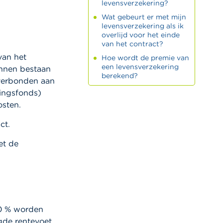
levensverzekering?
Wat gebeurt er met mijn
levensverzekering als ik
overlijd voor het einde
van het contract?
van het
Hoe wordt de premie van
een levensverzekering
unnen bestaan
berekend?
(verbonden aan
gingsfonds)
osten.
ct.
et de
40 % worden
agde rentevoet