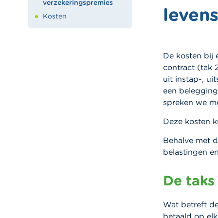
verzekeringspremies
leven
Kosten
De kosten bij 
contract (tak 
uit instap-, u
een belegging
spreken we mee
Deze kosten ku
Behalve met d
belastingen en
De taks
Wat betreft d
betaald op elk