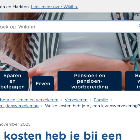
sten en Markten.
Lees meer over Wikifin.
ken
-
Sparen
Pensioen en
B
en
pensioen­
Erven
beleggen
voorbereiding
i
betalen, lenen en verzekeren
Verzekeren
Familie
rlijdensverzekering
Welke kosten heb je bij een levensverzekering?
november 2025
kosten heb je bij een