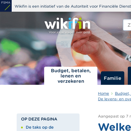
Overslaan
Wikifin is een initiatief van de Autoriteit voor Financiële Dien
en
naar
Zoe
edit
de
s
inhoud
gaan
Budget, betalen,
lenen en
Familie
verzekeren
Home
Budget, 
De levens- en ove
Aangepast op
7 
OP DEZE PAGINA
Welke 
De taks op de