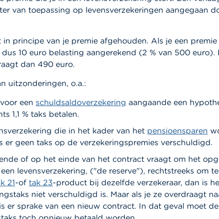
ter van toepassing op levensverzekeringen aangegaan doo
 in principe van je premie afgehouden. Als je een premi
r dus 10 euro belasting aangerekend (2 % van 500 euro).
edraagt dan 490 euro.
n uitzonderingen, o.a.:
 voor een
schuldsaldoverzekering
aangaande een hypoth
ts 1,1 % taks betalen.
nsverzekering die in het kader van het
pensioensparen
wo
s er geen taks op de verzekeringspremies verschuldigd.
rende of op het einde van het contract vraagt om het o
 een levensverzekering, ("de reserve"), rechtstreeks om te
ak 21
-of
tak 23
-product bij dezelfde verzekeraar, dan is h
ngstaks niet verschuldigd is. Maar als je ze overdraagt n
is er sprake van een nieuw contract. In dat geval moet de
staks toch opnieuw betaald worden.