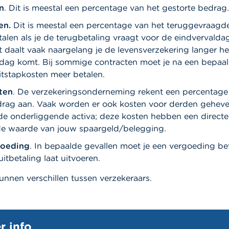
n
. Dit is meestal een percentage van het gestorte bedrag.
en.
Dit is meestal een percentage van het teruggevraagd
alen als je de terugbetaling vraagt voor de eindvervalda
t daalt vaak naargelang je de levensverzekering langer he
aldag komt. Bij sommige contracten moet je na een bepaa
itstapkosten meer betalen.
ten
. De verzekeringsonderneming rekent een percentage
rag aan. Vaak worden er ook kosten voor derden geheve
e onderliggende activa; deze kosten hebben een directe 
de waarde van jouw spaargeld/belegging.
oeding
. In bepaalde gevallen moet je een vergoeding bet
itbetaling laat uitvoeren.
nnen verschillen tussen verzekeraars.
r info