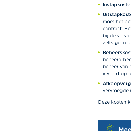
Instapkoste
Uitstapkost
moet het bet
contract. He
bij de verv
zelfs geen u
Beheerskos
beheerd bed
beheer van d
invloed op 
Afkoopverg
vervroegde u
Deze kosten ku
Mee