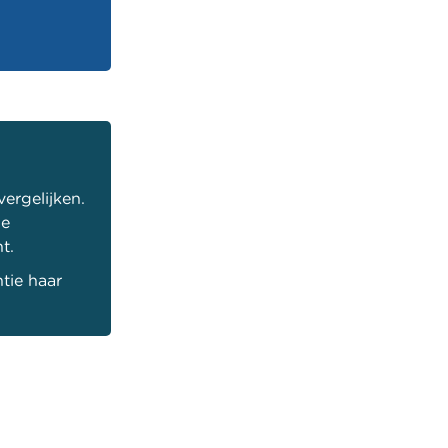
ergelijken.
je
t.
tie haar