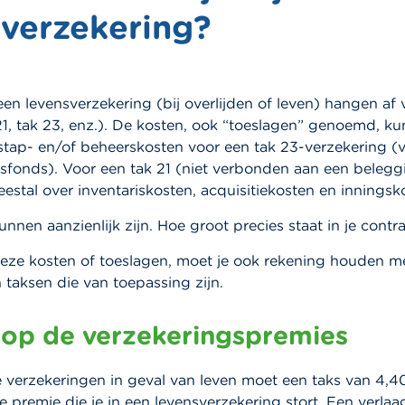
sverzekering?
een levensverzekering (bij overlijden of leven) hangen af 
21, tak 23, enz.). De kosten, ook “toeslagen” genoemd, k
itstap- en/of beheerskosten voor een tak 23-verzekering 
sfonds). Voor een tak 21 (niet verbonden aan een beleg
stal over inventariskosten, acquisitiekosten en inningsk
nnen aanzienlijk zijn. Hoe groot precies staat in je contra
eze kosten of toeslagen, moet je ook rekening houden m
 taksen die van toepassing zijn.
 op de verzekeringspremies
e verzekeringen in geval van leven moet een taks van 4,
e premie die je in een levensverzekering stort. Een verla