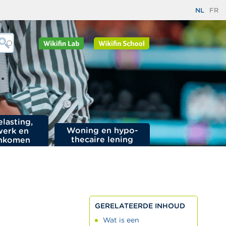
NL
FR
elasting,
Woning en hypo­
werk en
thecaire lening
nkomen
GERELATEERDE INHOUD
Wat is een