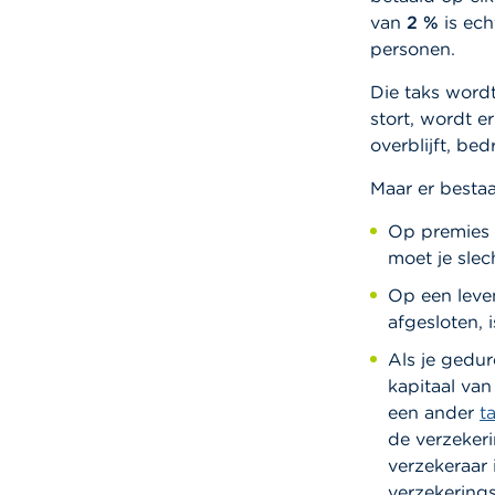
van
2 %
is ech
personen.
Die taks wordt
stort, wordt e
overblijft, b
Maar er bestaa
Op premies
moet je slech
Op een leve
afgesloten, i
Als je gedu
kapitaal van
een ander
t
de verzekeri
verzekeraar 
verzekering