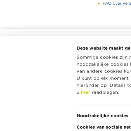
FAQ over ver
Alle rekentools, checklists en meer
Deze website maakt ge
Budget, betalen, lenen en verzekeren
Wikifin.be 
Sommige cookies zijn 
beslissing
Familie
noodzakelijke cookies 
en handige
Sparen en beleggen
onafhankeli
van andere cookies kunt
spelers.
Erven
U kunt op elk moment u
hieronder op ‘Details 
Pensioen en pensioenvoorbereiding
Lees meer 
u
hier
raadplegen.
Belasting, werk en inkomen
Woning en hypothecaire lening
Toestemmingsselectie
Noodzakelijke cookies
Over Wikifin
Contacteer Wikifin
Privacy & Cookie
Cookies van sociale ne