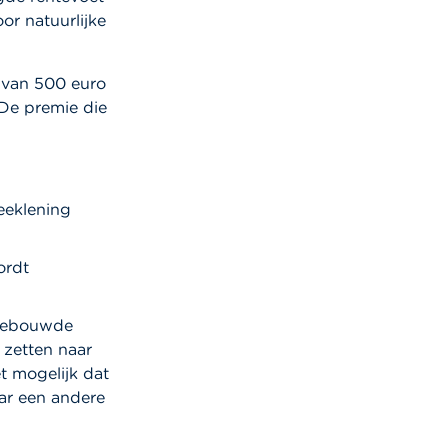
r natuurlijke
e van 500 euro
 De premie die
eeklening
rdt
pgebouwde
 zetten naar
et mogelijk dat
aar een andere