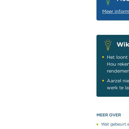
Meer inform
Wik
Het loont
Hou reken
rendement
Aarzel ni
werk te l
MEER OVER
Wat gebeurt er