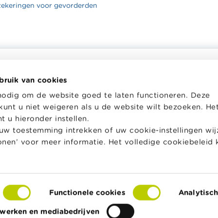
zekeringen voor gevorderden
bruik van cookies
helpt je bij financiële
Wikifin School biedt gratis en h
nodig om de website goed te laten functioneren. Deze
en. Ze stelt gratis betrouwbare
pedagogisch lesmateriaal en o
kunt u niet weigeren als u de website wilt bezoeken. He
 informatie ter beschikking,
aan leerkrachten om hen te on
jk van private financiële
bij hun lessen financiële educat
 u hieronder instellen.
w toestemming intrekken of uw cookie-instellingen wijz
Naar Wikifin School
tonen’ voor meer informatie. Het volledige cookiebeleid 
over Wikifin
Functionele cookies
Analytisc
s
Toegankelijkheidsverklaring
© FSMA
twerken en mediabedrijven